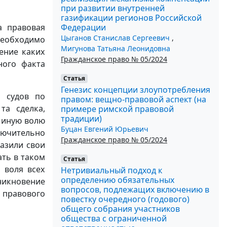
при развитии внутренней
газификации регионов Российской
Федерации
а правовая
Цыганов Станислав Сергеевич
,
еобходимо
Мигунова Татьяна Леонидовна
ение каких
Гражданское право № 05/2024
ного факта
Статья
Генезис концепции злоупотребления
и судов по
правом: вещно-правовой аспект (на
та сделка,
примере римской правовой
традиции)
 иную волю
Буцан Евгений Юрьевич
ключительно
Гражданское право № 05/2024
казили свои
ать в таком
Статья
о воля всех
Нетривиальный подход к
определению обязательных
икновение
вопросов, подлежащих включению в
 правового
повестку очередного (годового)
общего собрания участников
общества с ограниченной