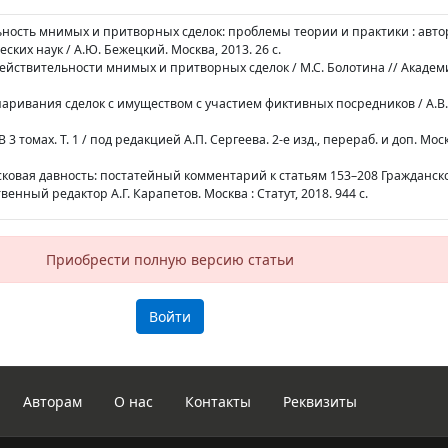
ьность мнимых и притворных сделок: проблемы теории и практики : авт
ких наук / А.Ю. Бежецкий. Москва, 2013. 26 с.
едействительности мнимых и притворных сделок / М.С. Болотина // Акаде
паривания сделок с имуществом с участием фиктивных посредников / А.В
 3 томах. Т. 1 / под редакцией А.П. Сергеева. 2-е изд., перераб. и доп. Мос
исковая давность: постатейный комментарий к статьям 153–208 Гражданско
енный редактор А.Г. Карапетов. Москва : Статут, 2018. 944 с.
Приобрести полную версию статьи
Войти
Авторам
О нас
Контакты
Реквизиты