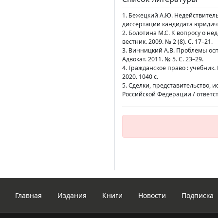
1. Бежецкий А.Ю. Недействител
диссертации кандидата юридичес
2. Болотина М.С. К вопросу о н
вестник. 2009. № 2 (8). С. 17–21.
3. Винницкий А.В. Проблемы ос
Адвокат. 2011. № 5. С. 23–29.
4. Гражданское право : учебник. В
2020. 1040 с.
5. Сделки, представительство, 
Российской Федерации / ответств
Главная
Издания
Книги
Новости
Подписка