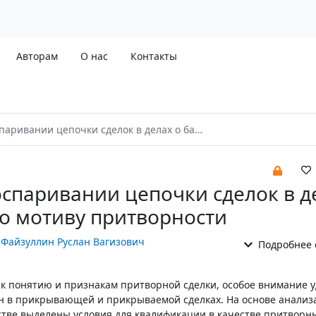
Авторам
О нас
Контакты
и цепочки сделок в делах о банкротстве по мотиву притворности
оспаривании цепочки сделок в д
по мотиву притворности
,
Файзуллин Руслан Вагизович
Подробнее 
к понятию и признакам притворной сделки, особое внимание у
н в прикрывающей и прикрываемой сделках. На основе анализ
тстве выделены условия для квалификации в качестве притворн