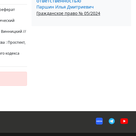
ответственностью
Паршин Илья Дмитриевич
ореферат
Гражданское право № 05/2024
мический
. Винницкий //
ква : Проспект,
го кодекса