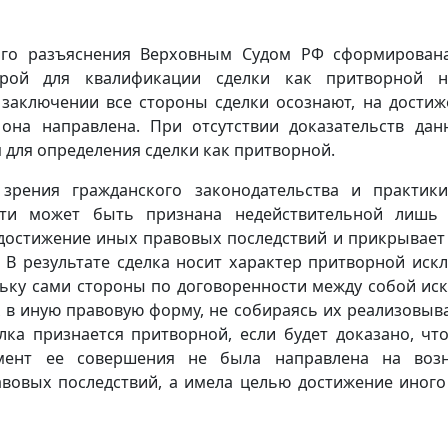
ого разъяснения Верховным Судом РФ сформирован
орой для квалификации сделки как притворной н
 заключении все стороны сделки осознают, на достиж
она направлена. При отсутствии доказательств дан
я для определения сделки как притворной.
 зрения гражданского законодательства и практик
ти может быть признана недействительной лишь 
 достижение иных правовых последствий и прикрывает
. В результате сделка носит характер притворной ис
льку сами стороны по договоренности между собой ис
 в иную правовую форму, не собираясь их реализовыв
елка признается притворной, если будет доказано, чт
мент ее совершения не была направлена на возн
вовых последствий, а имела целью достижение иного