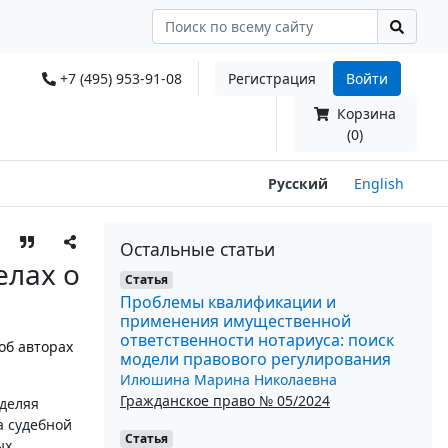
+7 (495) 953-91-08
Регистрация
Войти
Корзина
(0)
Русский
English
Остальные статьи
елах о
Статья
Проблемы квалификации и
применения имущественной
ответственности нотариуса: поиск
об авторах
модели правового регулирования
Илюшина Марина Николаевна
Гражданское право № 05/2024
деляя
а судебной
Статья
ых