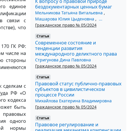
К вопросу о правовой природе
его единое
бездокументарных ценных бумаг
Мельникова Татьяна Витальевна
,
валификации
Машарова Юлия Цыденовна
,
...
в связи с
Гражданское право № 05/2024
стве), что
Статья
Современное состояние и
 170 ГК РФ:
тенденции развития
ом числе на
международного деликтного права
Стригунова Дина Павловна
ую стороны
Гражданское право № 05/2024
рименяются
Статья
Правовой статус публично-правовых
к сделкам с
субъектов в цивилистическом
Суда РФ «О
процессе России
го кодекса
Михайлова Екатерина Владимировна
может быть
Гражданское право № 05/2024
 правовых
Статья
ния одного
Правовое регулирование и
ной нормы
реализация механизма компенсации