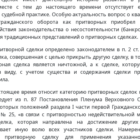
месте с тем до настоящего времени отсутствует 
 судебной практике. Особую актуальность вопрос о к
 гражданского оборота как притворных приобрел 
твия законодательства о несостоятельности (банкрот
я традиционных представлений о притворных сделках.
творной сделки определено законодателем в п. 2 ст.
лка, совершенная с целью прикрыть другую сделку, в т
рная сделка является ничтожной, а к сделке, котор
в виду, с учетом существа и содержания сделки п
ила.
стоящее время относит категорию притворных сделок 
едует из п. 87 Постановления Пленума Верховного 
оторых положений раздела I части первой Гражданско
. № 25, «в связи с притворностью недействительной 
елка, которая направлена на достижение других
вает иную волю всех участников сделки. Намере
ь притворную сделку для применения указан