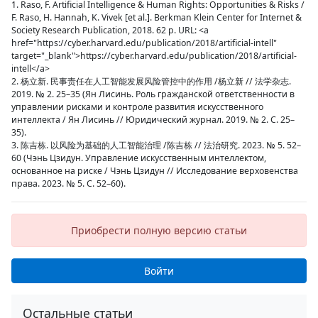
1. Raso, F. Artificial Intelligence & Human Rights: Opportunities & Risks /
F. Raso, H. Hannah, K. Vivek [et al.]. Berkman Klein Center for Internet &
Society Research Publication, 2018. 62 p. URL: <a
href="https://cyber.harvard.edu/publication/2018/artificial-intell"
target="_blank">https://cyber.harvard.edu/publication/2018/artificial-
intell</a>
2. 杨立新. 民事责任在人工智能发展风险管控中的作用 /杨立新 // 法学杂志.
2019. № 2. 25–35 (Ян Лисинь. Роль гражданской ответственности в
управлении рисками и контроле развития искусственного
интеллекта / Ян Лисинь // Юридический журнал. 2019. № 2. С. 25–
35).
3. 陈吉栋. 以风险为基础的人工智能治理 /陈吉栋 // 法治研究. 2023. № 5. 52–
60 (Чэнь Цзидун. Управление искусственным интеллектом,
основанное на риске / Чэнь Цзидун // Исследование верховенства
права. 2023. № 5. С. 52–60).
Приобрести полную версию статьи
Войти
Остальные статьи