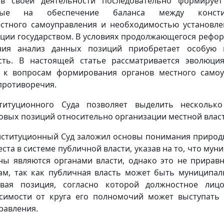
в своей деятельности последовательно формируе
нные на обеспечение баланса между констит
естного самоуправления и необходимостью установл
ации государством. В условиях продолжающегося рефо
ения анализ данных позиций приобретает особую 
сть. В настоящей статье рассматривается эволюци
а к вопросам формирования органов местного самоу
противоречия.
титуционного Суда позволяет выделить несколько
вых позиций относительно организации местной власт
нституционный Суд заложил основы понимания природ
ста в системе публичной власти, указав на то, что му
ны являются органами власти, однако это не приравн
ам, так как публичная власть может быть муниципал
вая позиция, согласно которой должностное лиц
симости от круга его полномочий может выступать 
равления.