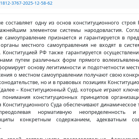
/1812-3767-2025-12-58-62
е составляет одну из основ конституционного строя 
важнейшим элементом системы народовластия. Согла
е самоуправление признается и гарантируется в пред
органы местного самоуправления не входят в систе
. Конституцией РФ также гарантируется осуществлени
анами путем различных форм прямого волеизъявлен
ормирует основу легитимности и подотчетности местн
ения о местном самоуправлении получают свою конкр
аконодательстве, но и в правовых позициях Конституци
далее – Конституционный Суд), которые играют ключе
 понимания конституционных принципов организац
я Конституционного Суда обеспечивают динамическое 
преодолевая нормативную неопределенность и
нципы конкретным содержанием, адекватным со
.