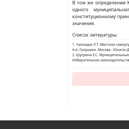
В том же определении 
одного муниципально
конституционному прин
значения.
Список литературы
1. Чихладзе Л.Т. Местное самоу
А.А. Галушкин. Москва : Юнити-Да
2. Шугрина Е.С. Муниципальные
Избирательное законодательство 