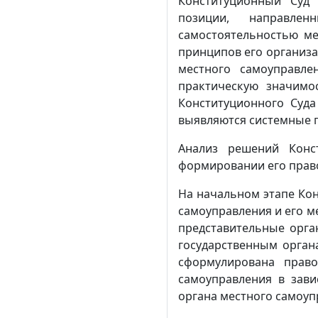
Конституционный Суд 
позиции, направле
самостоятельностью м
принципов его организ
местного самоуправл
практическую значимо
Конституционного Суд
выявляются системные 
Анализ решений Конс
формировании его право
На начальном этапе Ко
самоуправления и его ме
представительные орга
государственным орган
сформулирована право
самоуправления в зави
органа местного самоуп