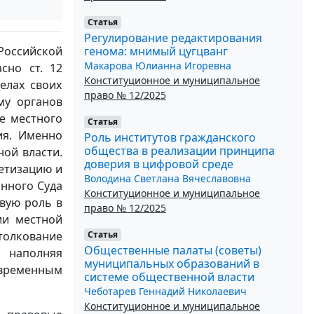
Статья
Регулирование редактирования
генома: мнимый цугцванг
Российской
Макарова Юлианна Игоревна
сно ст. 12
Конституционное и муниципальное
елах своих
право № 12/2025
му органов
е местного
Статья
ия. Именно
Роль институтов гражданского
общества в реализации принципа
ой власти.
доверия в цифровой среде
етизацию и
Володина Светлана Вячеславовна
онного Суда
Конституционное и муниципальное
вую роль в
право № 12/2025
ии местной
Статья
толкование
Общественные палаты (советы)
 наполняя
муниципальных образований в
временным
системе общественной власти
Чеботарев Геннадий Николаевич
Конституционное и муниципальное