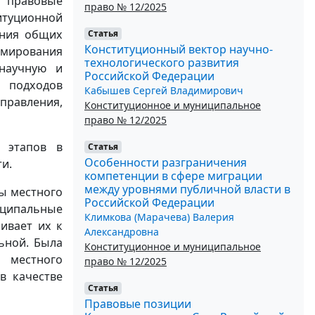
т правовые
право № 12/2025
уционной
ения общих
Статья
Конституционный вектор научно-
рмирования
технологического развития
научную и
Российской Федерации
я подходов
Кабышев Сергей Владимирович
правления,
Конституционное и муниципальное
право № 12/2025
 этапов в
Статья
Особенности разграничения
и.
компетенции в сфере миграции
между уровнями публичной власти в
ы местного
Российской Федерации
ниципальные
Климкова (Марачева) Валерия
ивает их к
Александровна
ьной. Была
Конституционное и муниципальное
о местного
право № 12/2025
в качестве
Статья
Правовые позиции