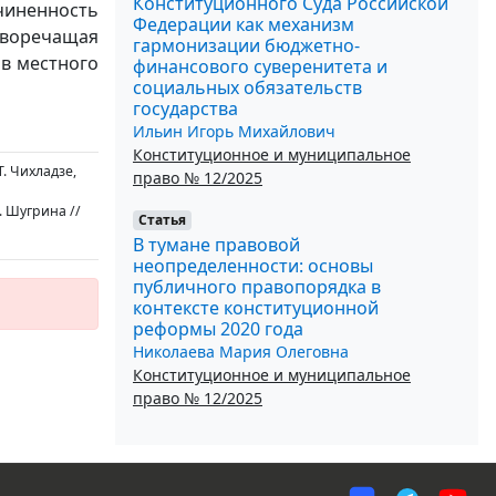
Конституционного Суда Российской
чиненность
Федерации как механизм
воречащая
гармонизации бюджетно-
в местного
финансового суверенитета и
социальных обязательств
государства
Ильин Игорь Михайлович
Конституционное и муниципальное
. Чихладзе,
право № 12/2025
 Шугрина //
Статья
В тумане правовой
неопределенности: основы
публичного правопорядка в
контексте конституционной
реформы 2020 года
Николаева Мария Олеговна
Конституционное и муниципальное
право № 12/2025