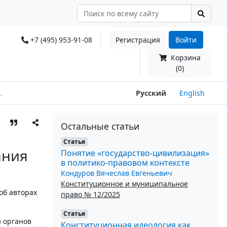
+7 (495) 953-91-08
Регистрация
Войти
Корзина
(0)
Русский
English
Остальные статьи
Статья
ания
Понятие «государство-цивилизация»
в политико-правовом контексте
Кондуров Вячеслав Евгеньевич
Конституционное и муниципальное
об авторах
право № 12/2025
Статья
я органов
Конституционная идеология как