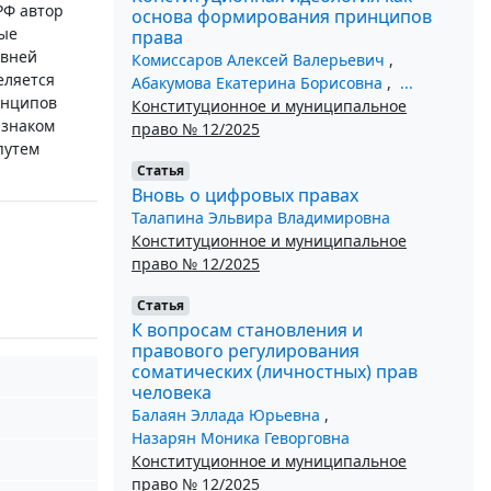
РФ автор
основа формирования принципов
вые
права
овней
Комиссаров Алексей Валерьевич
,
еляется
Абакумова Екатерина Борисовна
,
...
инципов
Конституционное и муниципальное
изнаком
право № 12/2025
путем
Статья
Вновь о цифровых правах
Талапина Эльвира Владимировна
Конституционное и муниципальное
право № 12/2025
Статья
К вопросам становления и
правового регулирования
соматических (личностных) прав
человека
Балаян Эллада Юрьевна
,
Назарян Моника Геворговна
Конституционное и муниципальное
право № 12/2025