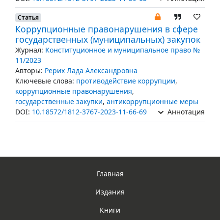
Статья
Коррупционные правонарушения в сфере
государственных (муниципальных) закупок
Журнал:
Конституционное и муниципальное право №
11/2023
Авторы:
Рерих Лада Александровна
Ключевые слова:
противодействие коррупции
,
коррупционные правонарушения
,
государственные закупки
,
антикоррупционные меры
DOI:
10.18572/1812-3767-2023-11-66-69
Аннотация
Главная
Издания
Книги