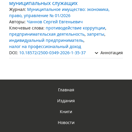
муниципальных служащих
Журнал:
Муниципальное имущество: экономика,
право, управление № 01/2026
Авторы:
Чаннов Сергей Евгеньевич
Ключевые слова:
противодействие коррупции
,
предпринимательская деятельность
,
запреты
,
индивидуальный предприниматель
,
налог на профессиональный доход
DOI:
10.18572/2500-0349-2026-1-35-37
Аннотация
Главная
Издания
Книги
Новости