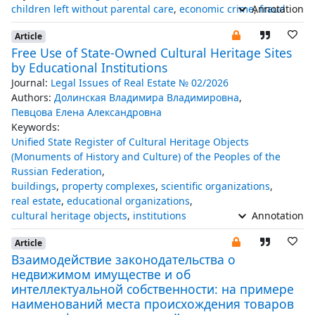
children left without parental care
,
economic crime
Annotation
,
fraud
Article
Free Use of State-Owned Cultural Heritage Sites
by Educational Institutions
Journal:
Legal Issues of Real Estate № 02/2026
Authors:
Долинская Владимира Владимировна
,
Певцова Елена Александровна
Keywords:
Unified State Register of Cultural Heritage Objects
(Monuments of History and Culture) of the Peoples of the
Russian Federation
,
buildings
,
property complexes
,
scientific organizations
,
real estate
,
educational organizations
,
cultural heritage objects
,
institutions
Annotation
Article
Взаимодействие законодательства о
недвижимом имуществе и об
интеллектуальной собственности: на примере
наименований места происхождения товаров