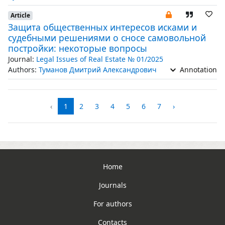
Article
Защита общественных интересов исками и
судебными решениями о сносе самовольной
постройки: некоторые вопросы
Journal:
Legal Issues of Real Estate № 01/2025
Authors:
Туманов Дмитрий Александрович
Annotation
‹
1
2
3
4
5
6
7
›
Home
Journals
For authors
Contacts