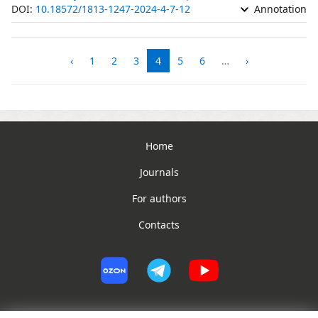
DOI:
10.18572/1813-1247-2024-4-7-12
Annotation
‹
1
2
3
4
5
6
…
›
Home
Journals
For authors
Contacts