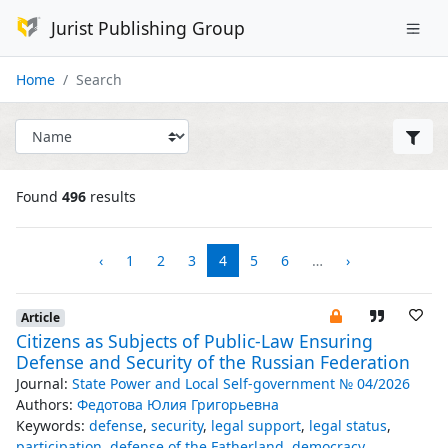
Jurist Publishing Group
Home
Search
Found
496
results
‹
1
2
3
4
5
6
…
›
Article
Citizens as Subjects of Public-Law Ensuring
Defense and Security of the Russian Federation
Journal:
State Power and Local Self-government № 04/2026
Authors:
Федотова Юлия Григорьевна
Keywords:
defense
,
security
,
legal support
,
legal status
,
participation
,
defense of the Fatherland
,
democracy