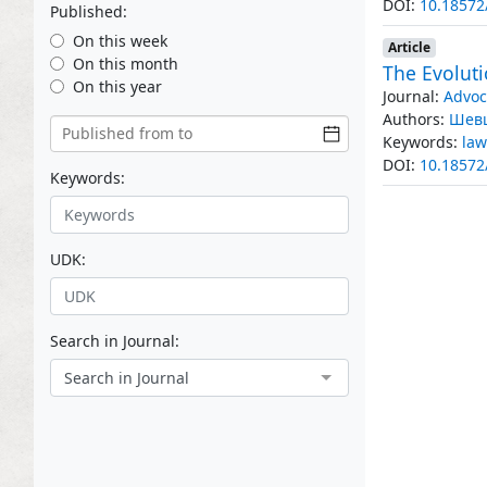
DOI:
10.18572
Published:
On this week
Article
On this month
The Evoluti
On this year
Journal:
Advoc
Authors:
Шевц
Keywords:
law
DOI:
10.18572
Keywords:
UDK:
Search in Journal:
Search in Journal