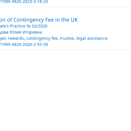
/1999-4826-2023-3-18-23
on of Contingency Fee in the UK
ate’s Practice № 02/2026
ова Юлия Игоревна
yer
,
rewards
,
contingency fee
,
trustee
,
legal assistance
/1999-4826-2026-2-55-59