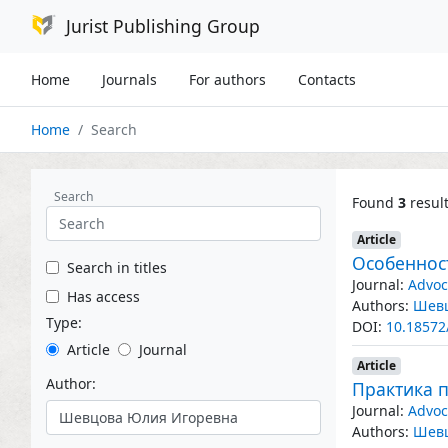
Jurist Publishing Group
Home
Journals
For authors
Contacts
Home
Search
Search
Found
3
resul
Article
Особеннос
Search in titles
Journal:
Advoc
Has access
Authors:
Шевц
Type:
DOI:
10.18572
Article
Journal
Article
Author:
Практика 
Journal:
Advoc
Authors:
Шевц