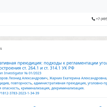
+7 (495
ts
ативная преюдиция: подходы к регламентации уго
строения ст. 264.1 и ст. 314.1 УК РФ
an Investigator № 01/2023
оров Леонид Александрович
,
Жарких Екатерина Александровна
цидив
,
повторность
,
административная преюдиция
,
уголовно-п
 опасность
,
криминализация
,
декриминализация.
/1812-3783-2023-1-34-39