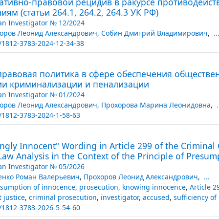
ативно-правовой рецидив в ракурсе противодейс
иям (статьи 264.1, 264.2, 264.3 УК РФ)
an Investigator № 12/2024
оров Леонид Александрович
,
Собин Дмитрий Владимирович
,
..
/1812-3783-2024-12-34-38
правовая политика в сфере обеспечения обществе
ии криминализации и пенализации
an Investigator № 01/2024
оров Леонид Александрович
,
Прохорова Марина Леонидовна
,
.
/1812-3783-2024-1-58-63
gly Innocent" Wording in Article 299 of the Criminal 
Law Analysis in the Context of the Principle of Presu
an Investigator № 05/2026
енко Роман Валерьевич
,
Прохоров Леонид Александрович
,
...
sumption of innocence
,
prosecution
,
knowing innocence
,
Article 
 justice
,
criminal prosecution
,
investigator
,
accused
,
sufficiency of
/1812-3783-2026-5-54-60