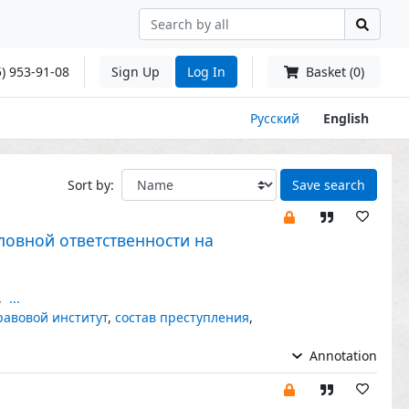
) 953-91-08
Sign Up
Log In
Basket (0)
Русский
English
Sort by:
Save search
ловной ответственности на
,
...
равовой институт
,
состав преступления
,
Annotation