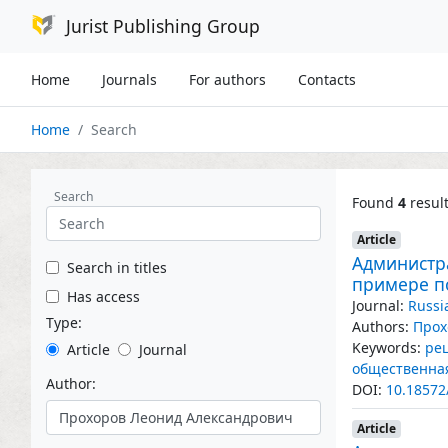
Jurist Publishing Group
Home
Journals
For authors
Contacts
Home
Search
Search
Found
4
resul
Article
Администр
Search in titles
примере по
Has access
Journal:
Russi
Type:
Authors:
Прох
Keywords:
ре
Article
Journal
общественная
Author:
DOI:
10.18572
Article