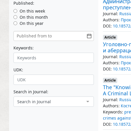
Администр
Published:
преступлен
On this week
Journal:
Russi
On this month
Authors:
Прох
On this year
DOI:
10.18572
Article
Уголовно-
Keywords:
и аберрац
Journal:
Russi
Authors:
Прох
DOI:
10.18572
UDK:
Article
The "Knowin
Search in Journal:
A Criminal 
Journal:
Russi
Search in Journal
Authors:
Кост
Keywords:
pre
crimes against
DOI:
10.18572