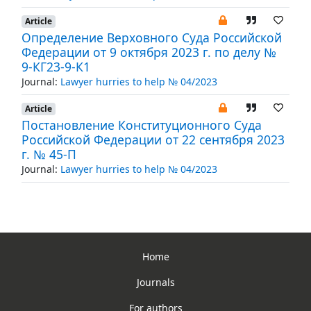
Article
Определение Верховного Суда Российской
Федерации от 9 октября 2023 г. по делу №
9-КГ23-9-К1
Journal:
Lawyer hurries to help № 04/2023
Article
Постановление Конституционного Суда
Российской Федерации от 22 сентября 2023
г. № 45-П
Journal:
Lawyer hurries to help № 04/2023
Home
Journals
For authors