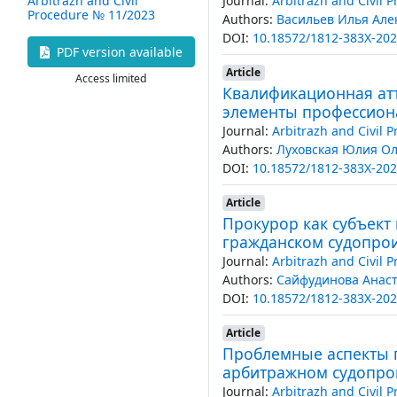
Journal:
Arbitrazh and Civil 
Arbitrazh and Civil
Procedure № 11/2023
Authors:
Васильев Илья Але
DOI:
10.18572/1812-383X-202
PDF version available
Article
Access limited
Квалификационная ат
элементы профессиона
Journal:
Arbitrazh and Civil 
Authors:
Луховская Юлия Ол
DOI:
10.18572/1812-383X-202
Article
Прокурор как субъект
гражданском судопро
Journal:
Arbitrazh and Civil 
Authors:
Сайфудинова Анас
DOI:
10.18572/1812-383X-202
Article
Проблемные аспекты п
арбитражном судопро
Journal:
Arbitrazh and Civil 