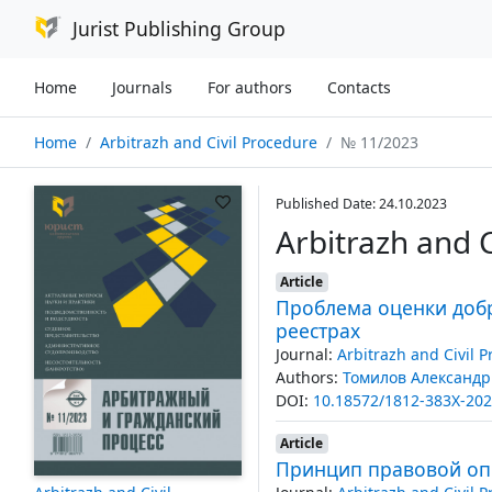
Jurist Publishing Group
Home
Journals
For authors
Contacts
Home
Arbitrazh and Civil Procedure
№ 11/2023
Published Date: 24.10.2023
Arbitrazh and 
Article
Проблема оценки доб
реестрах
Journal:
Arbitrazh and Civil 
Authors:
Томилов Александ
DOI:
10.18572/1812-383X-202
Article
Принцип правовой опр