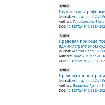
Article
Перспективы реформир
Journal:
Arbitrazh and Civil 
Authors:
Горожанкина Екате
DOI:
10.18572/1812-383X-202
Article
Правовая природа пр
административном су
Journal:
Arbitrazh and Civil 
Authors:
Зарубина Мария Н
DOI:
10.18572/1812-383X-202
Article
Пределы концентрации
Journal:
Arbitrazh and Civil 
Authors:
Балданов Руслан 
DOI:
10.18572/1812-383X-202