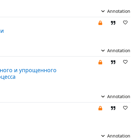
Annotation
ии
Annotation
зного и упрощенного
оцесса
Annotation
Annotation