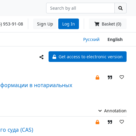
) 953-91-08
Sign Up
Log In
Basket (0)
Русский
English
Get access to electronic version
нформации в нотариальных
Annotation
о суда (CAS)