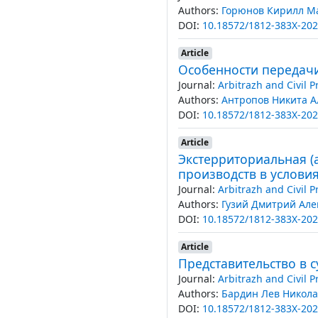
Authors:
Горюнов Кирилл М
DOI:
10.18572/1812-383X-202
Article
Особенности передачи
Journal:
Arbitrazh and Civil 
Authors:
Антропов Никита А
DOI:
10.18572/1812-383X-202
Article
Экстерриториальная (
производств в услови
Journal:
Arbitrazh and Civil 
Authors:
Гузий Дмитрий Але
DOI:
10.18572/1812-383X-202
Article
Представительство в 
Journal:
Arbitrazh and Civil 
Authors:
Бардин Лев Никол
DOI:
10.18572/1812-383X-202