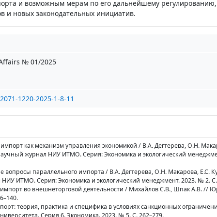
порта и возможным мерам по его дальнейшему регулированию,
в и новых законодательных инициатив.
ffairs № 01/2025
/2071-1220-2025-1-8-11
импорт как механизм управления экономикой / В.А. Дегтерева, О.Н. Макар
 Научный журнал НИУ ИТМО. Серия: Экономика и экологический менеджмен
е вопросы параллельного импорта / В.А. Дегтерева, О.Н. Макарова, Е.С. Ку
НИУ ИТМО. Серия: Экономика и экологический менеджмент. 2023. № 2. С.
импорт во внешнеторговой деятельности / Михайлов С.В., Шпак А.В. // Ю
36–140.
порт: теория, практика и специфика в условиях санкционных ограничений
ниверситета. Серия 6. Экономика. 2023. № 5. С. 262–279.