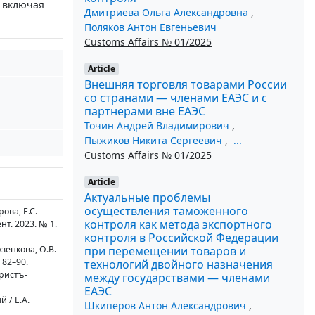
 включая
Дмитриева Ольга Александровна
,
Поляков Антон Евгеньевич
Customs Affairs № 01/2025
Article
Внешняя торговля товарами России
со странами — членами ЕАЭС и с
партнерами вне ЕАЭС
Точин Андрей Владимирович
,
Пыжиков Никита Сергеевич
,
...
Customs Affairs № 01/2025
Article
Актуальные проблемы
осуществления таможенного
ова, Е.С.
контроля как метода экспортного
т. 2023. № 1.
контроля в Российской Федерации
при перемещении товаров и
зенкова, О.В.
 82–90.
технологий двойного назначения
ристъ-
между государствами — членами
ЕАЭС
 / Е.А.
Шкиперов Антон Александрович
,