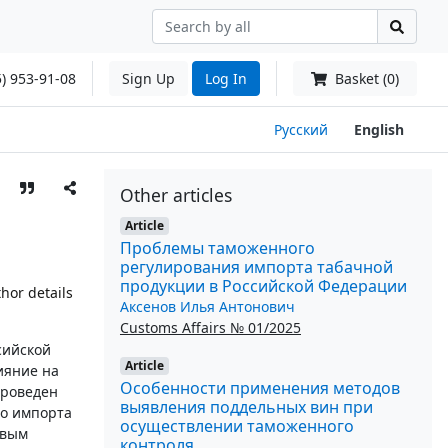
) 953-91-08
Sign Up
Log In
Basket (0)
Русский
English
Other articles
Article
Проблемы таможенного
регулирования импорта табачной
продукции в Российской Федерации
hor details
Аксенов Илья Антонович
Customs Affairs № 01/2025
сийской
Article
ияние на
Особенности применения методов
Проведен
выявления поддельных вин при
го импорта
осуществлении таможенного
овым
контроля