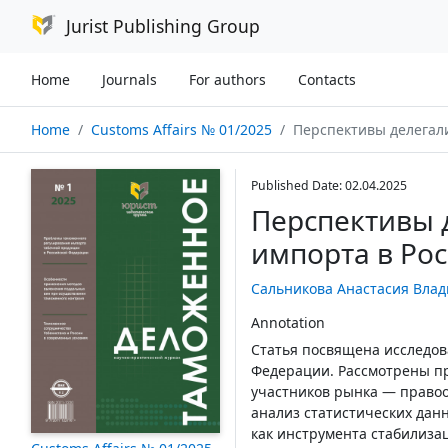
Jurist Publishing Group
Home
Journals
For authors
Contacts
Home
Customs Affairs № 01/2025
Перспективы делегализации п
Published Date: 02.04.2025
Перспективы 
импорта в Ро
Сальникова Анастасия Вла
Annotation
Статья посвящена исследов
Федерации. Рассмотрены пр
участников рынка — правоо
анализ статистических дан
как инструмента стабилиза