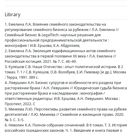
Library
1. Емелина Л.А. Влияние семейного законодательства на
регулирование семейного бизнеса за рубежом / Л.А. Емелина //
Семейный бизнес & LegalTech: научные решения для
профессиональной предпринимательской деятельности :
монография / И.В. Ершова, К.А. Абдуллаев,
2. Емелина Л.А. Эволюция кодификационных актов семейного
законодательства в первой половине ХХ века / Л.А. Емелина //
Российская юстиция. 2021. № 7. С. 46–49.
3. Кулешов С.В. Наше Отечество : опыт политической истории. В 2
томах. Т. 1 / С.В. Кулешов, О.В. Волобуев, Е.И. Пивовар [и др.]. Москва
: Терра, 1991. 389 с.
4. Левушкин А.Н. Бизнес супругов и особенности его раздела при
расторжении брака / А.Н. Левушкин // Юридическая судьба бизнеса
при расторжении брака и наследовании : монография /
ответственные редакторы: И.В. Ершова, А.Н. Левушкин. Москва :
Проспект, 2022. С
5. Михеева Л.Ю. Перспективы развития семейного права на рубеже
десятилетий / Л.Ю. Михеева // Семейное и жилищное право. 2020.
№ 3. С. 3–5.
6. Неволин К.А. Полное собрание сочинений. В 6 томах. Т. 3. История
российских гражданских законов. Ч. 1. Введение и книга первая о