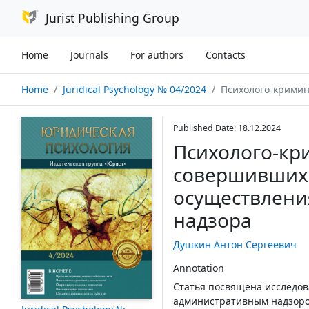
Jurist Publishing Group
Home
Journals
For authors
Contacts
Home
Juridical Psychology № 04/2024
Психолого-криминологическая характеристика
Published Date: 18.12.2024
Психолого-кр
совершивших 
осуществлени
надзора
Душкин Антон Сергеевич
Annotation
Статья посвящена исследо
административным надзором