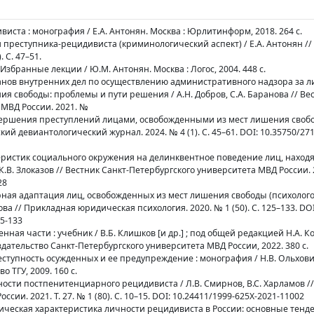
виста : монография / Е.А. Антонян. Москва : Юрлитинформ, 2018. 264 с.
и преступника-рецидивиста (криминологический аспект) / Е.А. Антонян /
 С. 47–51.
збранные лекции / Ю.М. Антонян. Москва : Логос, 2004. 448 с.
ганов внутренних дел по осуществлению административного надзора за л
 свободы: проблемы и пути решения / А.Н. Добров, С.А. Баранова // Ве
 МВД России. 2021. №
овершения преступлений лицами, освобожденными из мест лишения свобод
кий девиантологический журнал. 2024. № 4 (1). С. 45–61. DOI: 10.35750/27
теристик социального окружения на делинквентное поведение лиц, наход
В. Злоказов // Вестник Санкт-Петербургского университета МВД России. 20
28
рная адаптация лиц, освобожденных из мест лишения свободы (психолог
кова // Прикладная юридическая психология. 2020. № 1 (50). С. 125–133. DOI
25-133
ная части : учебник / В.Б. Клишков [и др.] ; под общей редакцией Н.А. Ко
здательство Санкт-Петербургского университета МВД России, 2022. 380 с.
еступность осужденных и ее предупреждение : монография / Н.В. Ольховик
о ТГУ, 2009. 160 с.
ности постпенитенциарного рецидивиста / Л.В. Смирнов, В.С. Харламов /
ии. 2021. Т. 27. № 1 (80). С. 10–15. DOI: 10.24411/1999-625X-2021-11002
ическая характеристика личности рецидивиста в России: основные тенд