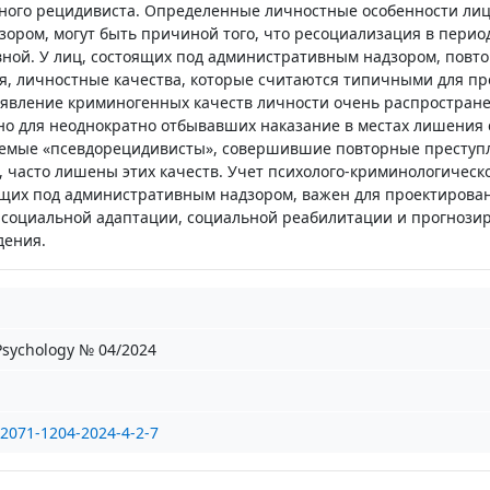
ного рецидивиста. Определенные личностные особенности лиц
ором, могут быть причиной того, что ресоциализация в перио
ной. У лиц, состоящих под административным надзором, повт
 личностные качества, которые считаются типичными для пр
явление криминогенных качеств личности очень распростране
нно для неоднократно отбывавших наказание в местах лишения 
аемые «псевдорецидивисты», совершившие повторные преступ
, часто лишены этих качеств. Учет психолого-криминологическ
ящих под административным надзором, важен для проектирова
социальной адаптации, социальной реабилитации и прогнози
дения.
 Psychology № 04/2024
2071-1204-2024-4-2-7