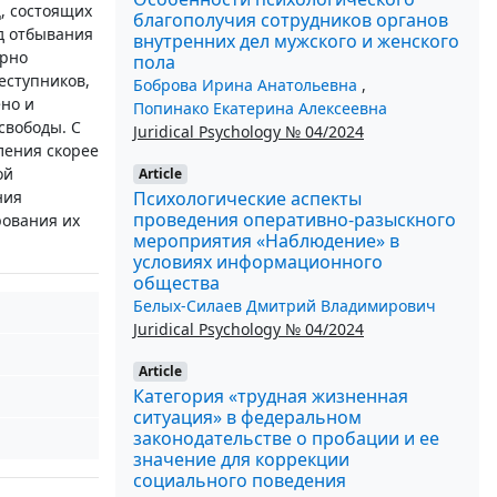
, состоящих
благополучия сотрудников органов
д отбывания
внутренних дел мужского и женского
орно
пола
еступников,
Боброва Ирина Анатольевна
,
но и
Попинако Екатерина Алексеевна
свободы. С
Juridical Psychology № 04/2024
ления скорее
ой
Article
Психологические аспекты
ния
проведения оперативно-разыскного
рования их
мероприятия «Наблюдение» в
условиях информационного
общества
Белых-Силаев Дмитрий Владимирович
Juridical Psychology № 04/2024
Article
Категория «трудная жизненная
ситуация» в федеральном
законодательстве о пробации и ее
значение для коррекции
социального поведения