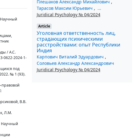
Плешаков Александр Михайлович
,
Тарасов Максим Юрьевич
,
...
Juridical Psychology № 04/2024
/ Научный
Article
Уголовная ответственность лиц,
ицами,
страдающих психическими
стник
расстройствами: опыт Республики
Индия
ы / А.С.
Карпович Виталий Эдуардович
,
13-0622-2024-1-
Соловьев Александр Александрович
ящихся под
Juridical Psychology № 04/2024
22. № 1 (93).
о-правовой
:
рсиковой, В.В.
, Л.М.
/ Научный
енции