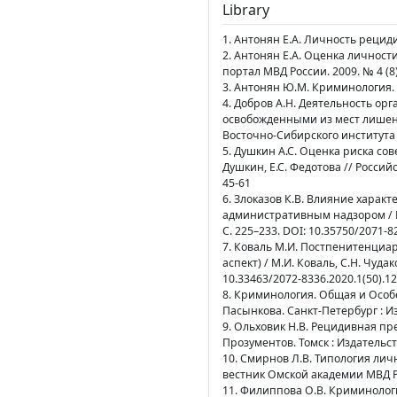
Library
1. Антонян Е.А. Личность рециди
2. Антонян Е.А. Оценка личност
портал МВД России. 2009. № 4 (8).
3. Антонян Ю.М. Криминология. И
4. Добров А.Н. Деятельность ор
освобожденными из мест лишения
Восточно-Сибирского института
5. Душкин А.С. Оценка риска с
Душкин, Е.С. Федотова // Российс
45-61
6. Злоказов К.В. Влияние харак
административным надзором / К.
С. 225–233. DOI: 10.35750/2071-8
7. Коваль М.И. Постпенитенциа
аспект) / М.И. Коваль, С.Н. Чуда
10.33463/2072-8336.2020.1(50).1
8. Криминология. Общая и Особен
Пасынкова. Санкт-Петербург : И
9. Ольховик Н.В. Рецидивная пр
Прозументов. Томск : Издательств
10. Смирнов Л.В. Типология лич
вестник Омской академии МВД Росс
11. Филиппова О.В. Криминолог