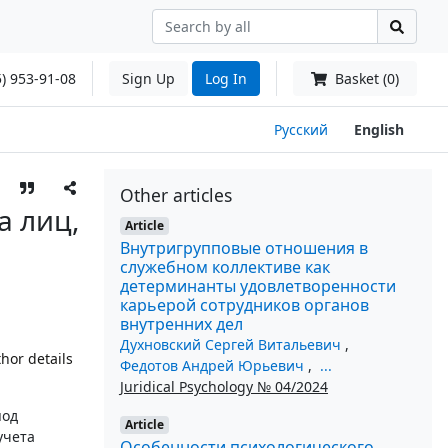
) 953-91-08
Sign Up
Log In
Basket (0)
Русский
English
Other articles
а лиц,
Article
Внутригрупповые отношения в
служебном коллективе как
детерминанты удовлетворенности
карьерой сотрудников органов
внутренних дел
Духновский Сергей Витальевич
,
hor details
Федотов Андрей Юрьевич
,
...
Juridical Psychology № 04/2024
под
Article
учета
Особенности психологического