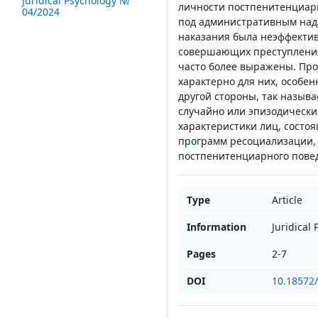
Juridical Psychology №
личности постпенитенциар
04/2024
под административным надз
наказания была неэффектив
совершающих преступления,
часто более выражены. Про
характерно для них, особе
другой стороны, так назыв
случайно или эпизодически
характеристики лиц, состо
программ ресоциализации, 
постпенитенциарного пове
Type
Article
Information
Juridical
Pages
2-7
DOI
10.18572/