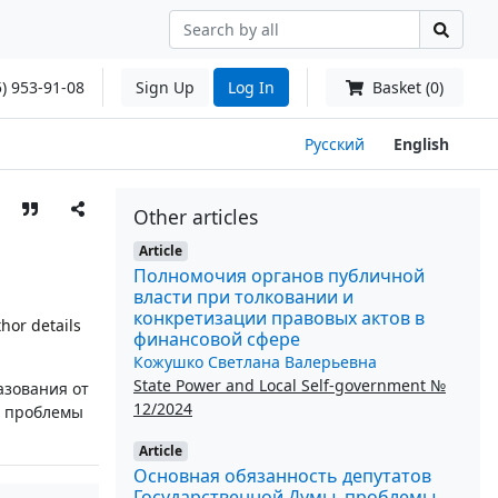
) 953-91-08
Sign Up
Log In
Basket (0)
Русский
English
Other articles
Article
Полномочия органов публичной
власти при толковании и
конкретизации правовых актов в
hor details
финансовой сфере
Кожушко Светлана Валерьевна
State Power and Local Self-government №
азования от
12/2024
е проблемы
Article
Основная обязанность депутатов
Государственной Думы, проблемы