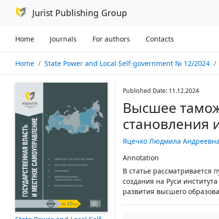
Jurist Publishing Group
Home
Journals
For authors
Contacts
Home
State Power and Local Self-government № 12/2024
Published Date: 11.12.2024
Высшее тамож
становления 
Яцечко Людмила Андреевн
Annotation
В статье рассматривается 
создания на Руси институт
развития высшего образова