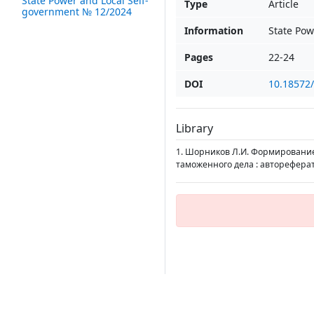
State Power and Local Self-
Type
Article
government № 12/2024
Information
State Pow
Pages
22-24
DOI
10.18572
Library
1. Шорников Л.И. Формирование
таможенного дела : автореферат