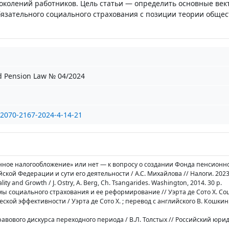
околений работников. Цель статьи — определить основные век
бязательного социального страхования с позиции теории обще
d Pension Law № 04/2024
/2070-2167-2024-4-14-21
анное налогообложение» или нет — к вопросу о создании Фонда пенсионно
кой Федерации и сути его деятельности / А.С. Михайлова // Налоги. 2023. 
uality and Growth / J. Ostry, A. Berg, Ch. Tsangarides. Washington, 2014. 30 p.
темы социального страхования и ее реформирование // Уэрта де Сото Х. Со
кой эффективности / Уэрта де Сото Х. ; перевод с английского В. Кошкин.
правового дискурса переходного периода / В.Л. Толстых // Российский юр