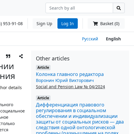
) 953-91-08
Sign Up
Log In
Basket (0)
Русский
English
Other articles
ании
Article
ания
Колонка главного редактора
Воронин Юрий Викторович
Social and Pension Law № 04/2024
hor details
Article
Дифференциация правового
льного
регулирования в социальном
 социальное
обеспечении и индивидуализации
ьное
защиты от социальных рисков — два
столько
следствия одной онтологической
ется
проблемы (размышления на полях