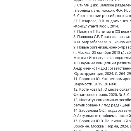
5. Стиглиц Дж. Великое разделе
; перевод с английского Ф.А. Иср
6. Соответствие российского з
/ Е.Г. Азарова, Л.В. Андриченко,
«КонсультантПлюс», 2014.
7. Пикетти Т. Капитал в XXI веке
8. Пашкова С.Е. Практика разви
Ф.И. Мирзабалаева // Экономика т
9. Новые организационно-прав
(г. Москва, 25 октября 2018 г.) 
Москва : Институт законодатель
10. Научные концепции развития 
Андриченко [и др.] ; ответственн
Юриспруденция, 2024. С. 264–29
11. Воронин Ю. Как реформирова
Ведомости. 2019. 20 мая.
12. Костикова Е.Г. О месте обяз
Финансовое право. 2020. № 8. С. 
13. Институт социальных пособ
регулирования / под редакцией Н
14. Забралова О.С. Государств
// Актуальные проблемы российск
15. Воронин Ю.В. Пенсионный в
Воронин. Москва : Норма, 2024. 8