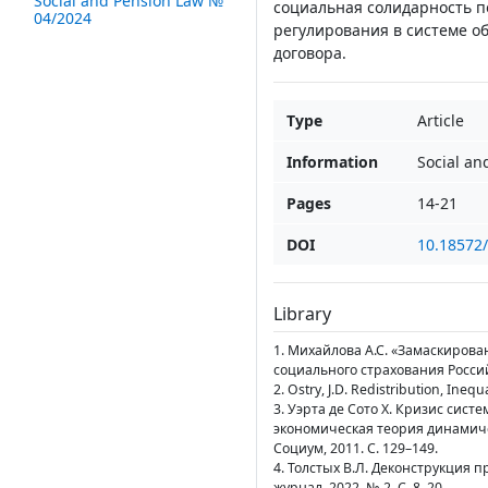
Social and Pension Law №
социальная солидарность п
04/2024
регулирования в системе о
договора.
Type
Article
Information
Social an
Pages
14-21
DOI
10.18572
Library
1. Михайлова А.С. «Замаскиров
социального страхования Российс
2. Ostry, J.D. Redistribution, Ineq
3. Уэрта де Сото Х. Кризис сис
экономическая теория динамичес
Социум, 2011. С. 129–149.
4. Толстых В.Л. Деконструкция 
журнал. 2022. № 2. С. 8–20.