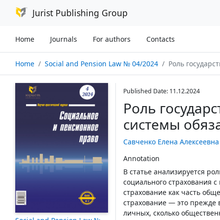
Jurist Publishing Group
Home
Journals
For authors
Contacts
Home
Social and Pension Law № 04/2024
Роль государства в органи
Published Date: 11.12.2024
Роль государс
системы обяз
Савченко Елена Алексеевна
Annotation
В статье анализируется рол
социального страхования с
страхование как часть обще
страхование — это прежде в
личных, сколько обществен