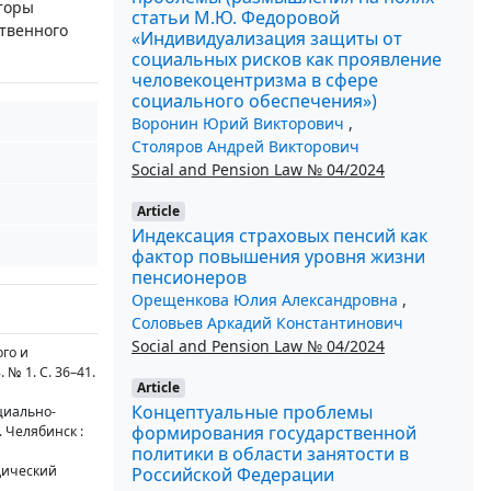
торы
статьи М.Ю. Федоровой
ственного
«Индивидуализация защиты от
социальных рисков как проявление
человекоцентризма в сфере
социального обеспечения»)
Воронин Юрий Викторович
,
Столяров Андрей Викторович
Social and Pension Law № 04/2024
Article
Индексация страховых пенсий как
фактор повышения уровня жизни
пенсионеров
Орещенкова Юлия Александровна
,
Соловьев Аркадий Константинович
Social and Pension Law № 04/2024
го и
№ 1. С. 36–41.
Article
Концептуальные проблемы
циально-
формирования государственной
 Челябинск :
политики в области занятости в
идический
Российской Федерации