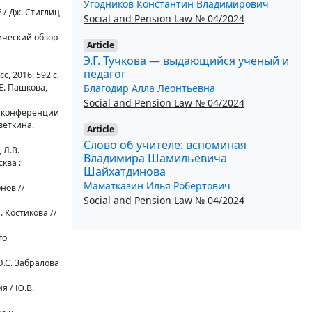
Угодников Константин Владимирович
 / Дж. Стиглиц
Social and Pension Law № 04/2024
ический обзор
Article
Э.Г. Тучкова — выдающийся ученый и
педагог
с, 2016. 592 с.
Благодир Алла Леонтьевна
Е. Пашкова,
Social and Pension Law № 04/2024
й конференции
веткина.
Article
Слово об учителе: вспоминая
 Л.В.
Владимира Шамильевича
ква :
Шайхатдинова
Маматказин Илья Робертович
нов //
Social and Pension Law № 04/2024
. Костикова //
го
.С. Забралова
я / Ю.В.