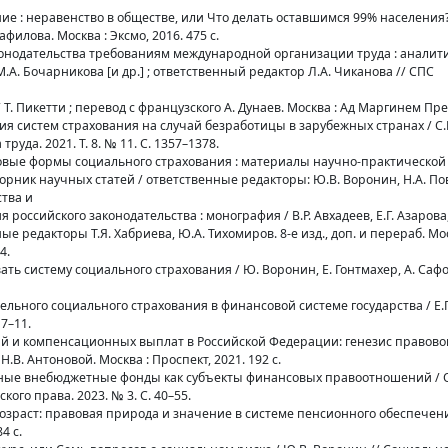
ние : неравенство в обществе, или Что делать оставшимся 99% населения?
афилова. Москва : Эксмо, 2016. 475 с.
аконодательства требованиям международной организации труда : аналит
 М.А. Бочарникова [и др.] ; ответственный редактор Л.А. Чиканова // СПС
 / Т. Пикетти ; перевод с французского А. Дунаев. Москва : Ад Маргинем Прес
тия систем страхования на случай безработицы в зарубежных странах / С.
руда. 2021. Т. 8. № 11. С. 1357–1378.
овые формы социального страхования : материалы научно-практическо
: сборник научных статей / ответственные редакторы: Ю.В. Воронин, Н.А. По
ства и
российского законодательства : монография / В.Р. Авхадеев, Е.Г. Азарова,
ые редакторы Т.Я. Хабриева, Ю.А. Тихомиров. 8-е изд., доп. и перераб. Мос
4.
ть систему социального страхования / Ю. Воронин, Е. Гонтмахер, А. Сафо
ательного социального страхования в финансовой системе государства / Е.Г
7–11.
ий и компенсационных выплат в Российской Федерации: генезис правово
.В. Антоновой. Москва : Проспект, 2021. 192 с.
енные внебюджетные фонды как субъекты финансовых правоотношений / О
ого права. 2023. № 3. С. 40–55.
озраст: правовая природа и значение в системе пенсионного обеспечени
4 с.