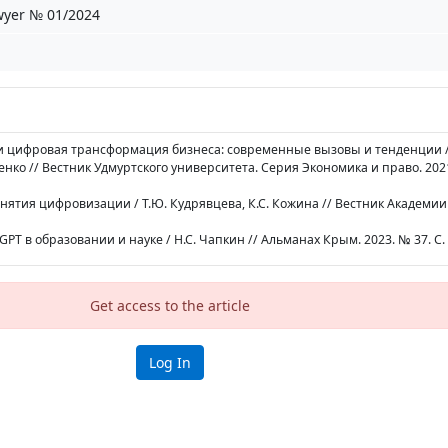
wyer № 01/2024
 и цифровая трансформация бизнеса: современные вызовы и тенденции /
енко // Вестник Удмуртского университета. Серия Экономика и право. 2021. 
нятия цифровизации / Т.Ю. Кудрявцева, К.С. Кожина // Вестник Академии 
PT в образовании и науке / Н.С. Чапкин // Альманах Крым. 2023. № 37. С. 
Get access to the article
Log In