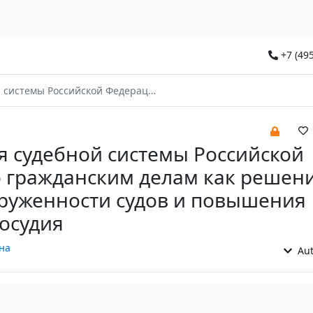
+7 (495
м делам как решение проблемы загруженности судов и повышения качества правосудия
 судебной системы Российской
 гражданским делам как решен
руженности судов и повышения
осудия
на
Aut