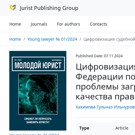
Jurist Publishing Group
Home
Journals
For authors
Contacts
Home
Young lawyer № 01/2024
Цифровизация судебной системы Российской Федерации по граждански
Published Date: 07.11.2024
Цифровизация
Федерации по
проблемы заг
качества прав
Хакимова Гульназ Ильнуров
Type
Article