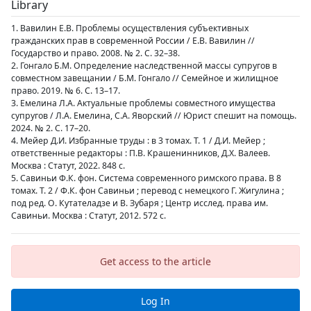
Library
1. Вавилин Е.В. Проблемы осуществления субъективных
гражданских прав в современной России / Е.В. Вавилин //
Государство и право. 2008. № 2. С. 32–38.
2. Гонгало Б.М. Определение наследственной массы супругов в
совместном завещании / Б.М. Гонгало // Семейное и жилищное
право. 2019. № 6. С. 13–17.
3. Емелина Л.А. Актуальные проблемы совместного имущества
супругов / Л.А. Емелина, С.А. Яворский // Юрист спешит на помощь.
2024. № 2. С. 17–20.
4. Мейер Д.И. Избранные труды : в 3 томах. Т. 1 / Д.И. Мейер ;
ответственные редакторы : П.В. Крашенинников, Д.Х. Валеев.
Москва : Статут, 2022. 848 с.
5. Савиньи Ф.К. фон. Система современного римского права. В 8
томах. Т. 2 / Ф.К. фон Савиньи ; перевод с немецкого Г. Жигулина ;
под ред. О. Кутателадзе и В. Зубаря ; Центр исслед. права им.
Савиньи. Москва : Статут, 2012. 572 с.
Get access to the article
Log In