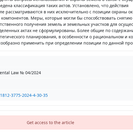
едена классификация таких актов. Установлено, что действия
мле рассматриваются в них исключительно с позиции охраны 
ее компонентов. Меры, которые могли бы способствовать сняти
тственного получения земель и земельных участков для осуще
деленных актах не сформулированы. Более общие по содержа
тегического планирования, в особенности о рациональном и к
сообразно применить при определении позиции по данной про
ental Law № 04/2024
/1812-3775-2024-4-30-35
Get access to the article