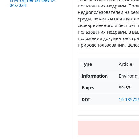
Environmental Law №
04/2024
пользования недрами. Пров
недропользователей на зе
среды, земель и почв как 
своевременного и беспрепя
пользования недрами, в вы
положения документов стра
природопользовании, целе
Type
Article
Information
Environm
Pages
30-35
DOI
10.18572