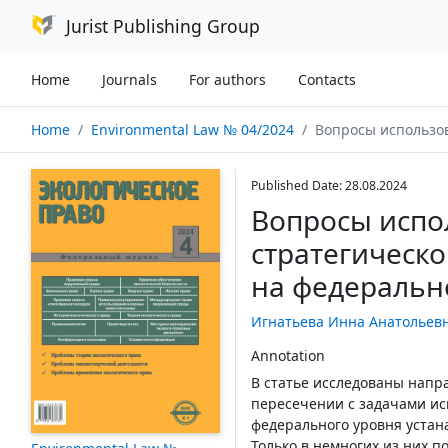
Jurist Publishing Group
Home
Journals
For authors
Contacts
Home
Environmental Law № 04/2024
Вопросы использования и охраны земел
Published Date: 28.08.2024
Вопросы испо
стратегическ
на федеральн
Игнатьева Инна Анатольев
Annotation
В статье исследованы напр
пересечении с задачами ис
федерального уровня устан
Только в немногих из них 