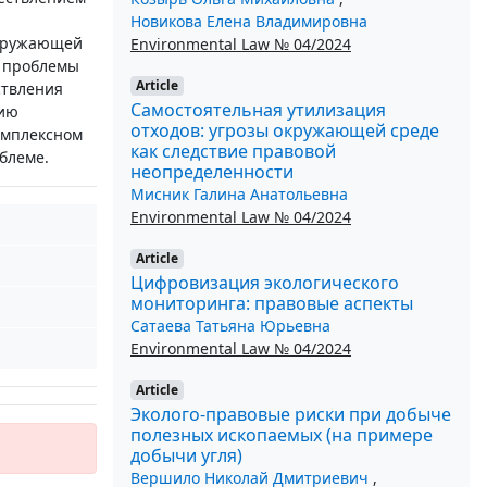
Новикова Елена Владимировна
окружающей
Environmental Law № 04/2024
ю проблемы
Article
ствления
Самостоятельная утилизация
нию
отходов: угрозы окружающей среде
омплексном
как следствие правовой
блеме.
неопределенности
Мисник Галина Анатольевна
Environmental Law № 04/2024
Article
Цифровизация экологического
мониторинга: правовые аспекты
Сатаева Татьяна Юрьевна
Environmental Law № 04/2024
Article
Эколого-правовые риски при добыче
полезных ископаемых (на примере
добычи угля)
Вершило Николай Дмитриевич
,