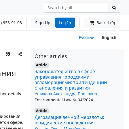
) 953-91-08
Sign Up
Log In
Basket (0)
Русский
English
Other articles
Article
ания
Законодательство в сфере
управления городскими
агломерациями: три тенденции
становления и развития
Ушакова Александра Павловна
hor details
Environmental Law № 04/2024
Article
анирования
Деградация вечной мерзлоты:
юридические последствия
этой сфере.
ществлением
Козырь Ольга Михайловна
,