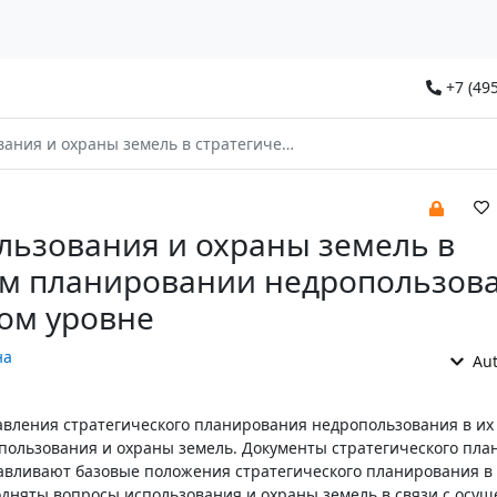
+7 (495
ь в стратегическом планировании недропользования на федеральном уровне
льзования и охраны земель в
ом планировании недропользов
ом уровне
на
Aut
авления стратегического планирования недропользования в их
пользования и охраны земель. Документы стратегического пл
авливают базовые положения стратегического планирования в 
подняты вопросы использования и охраны земель в связи с осу