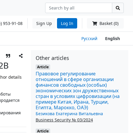
) 953-91-08
Sign Up
Log In
Basket (0)
Русский
English
Other articles
2B
Article
Правовое регулирование
hor details
отношений в сфере организации
финансов свободных (особых)
экономических зон дружественных
аботы
стран в условиях цифровизации (на
продается
примере Китая, Ирана, Турции,
Египта, Марокко, ОАЭ)
лирования
Безикова Екатерина Витальевна
Business Security № 03/2024
Article