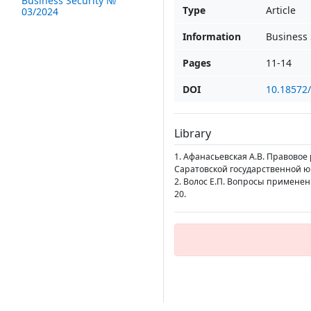
Business Security №
Type
Article
03/2024
Information
Business 
Pages
11-14
DOI
10.18572
Library
1. Афанасьевская А.В. Правовое 
Саратовской государственной юр
2. Волос Е.П. Вопросы применени
20.