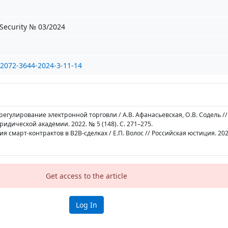
Security № 03/2024
/2072-3644-2024-3-11-14
регулирование электронной торговли / А.В. Афанасьевская, О.В. Содель /
идической академии. 2022. № 5 (148). С. 271–275.
я смарт-контрактов в B2B-сделках / Е.П. Волос // Российская юстиция. 2020
Get access to the article
Log In