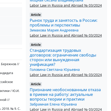
Моцная Оксана Владимировна
Labor Law in Russia and Abroad № 03/2024
Article
Рынок труда и занятость в России:
проблемы и перспективы
Зимакова Мария Андреевна
Labor Law in Russia and Abroad № 03/2024
Article
Стандартизация трудовых
договоров: ограничение свободы
сторон или вынужденная
унификация?
 Бережнов //
Головина Светлана Юрьевна
андидата
Labor Law in Russia and Abroad № 03/2024
оссийское
Article
Признание необоснованным отказа
ктики / Ю.И.
в приеме на работу: актуальные
вопросы теории и практики
нной //
Забрамная Елена Юрьевна
2018. № 9. С.
Labor Law in Russia and Abroad № 03/2024