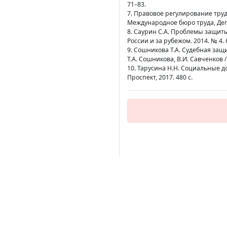
71–83.
7. Правовое регулирование тру
Международное бюро труда, Депа
8. Саурин С.А. Проблемы защиты
России и за рубежом. 2014. № 4. С
9. Сошникова Т.А. Судебная за
Т.А. Сошникова, В.И. Савченков /
10. Тарусина Н.Н. Социальные до
Проспект, 2017. 480 с.