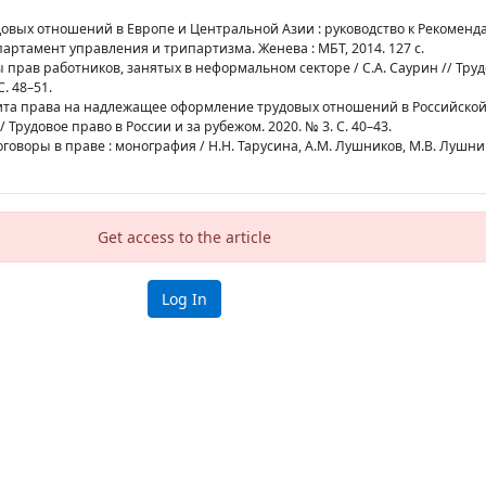
довых отношений в Европе и Центральной Азии : руководство к Рекоменд
ртамент управления и трипартизма. Женева : МБТ, 2014. 127 с.
 прав работников, занятых в неформальном секторе / С.А. Саурин // Труд
. 48–51.
щита права на надлежащее оформление трудовых отношений в Российско
/ Трудовое право в России и за рубежом. 2020. № 3. С. 40–43.
говоры в праве : монография / Н.Н. Тарусина, А.М. Лушников, М.В. Лушник
Get access to the article
Log In