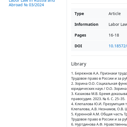
Labor Law in Russia and
Abroad № 03/2024
Type
Article
Information
Labor La
Pages
16-18
DOI
10.18572
Library
1. Бережнов А.А. Признаки труд
Трудовое право в России и за руб
2. Зорина О.О. Социальная фун
юридических наук / О.О. Зорина. 
3. Казакова М.В. Бремя доказыв
правосудие. 2023. № 6. С. 25–35.
4. Клепалова Ю.И. Презумпция т
Клепалова, А.В. Незнамов, О.В. 
5. Куренной А.М. Общая часть Тр
Трудовое право в России и за руб
6. Нуртдинова А.Ф. Нравственные