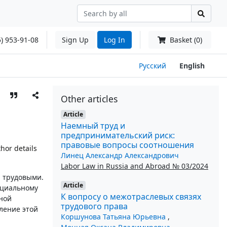
) 953-91-08
Sign Up
Log In
Basket (0)
Русский
English
Other articles
Article
Наемный труд и
предпринимательский риск:
правовые вопросы соотношения
hor details
Линец Александр Александрович
Labor Law in Russia and Abroad № 03/2024
 трудовыми.
Article
оциальному
К вопросу о межотраслевых связях
ной
трудового права
ление этой
Коршунова Татьяна Юрьевна
,