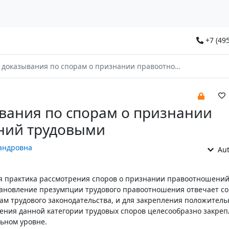
+7 (495
оказывания по спорам о признании правоотношений трудовыми
вания по спорам о признании
ний трудовыми
андровна
Aut
я практика рассмотрения споров о признании правоотношений
становление презумпции трудового правоотношения отвечает с
ам трудового законодательства, и для закрепления положитель
ния данной категории трудовых споров целесообразно закреп
ьном уровне.