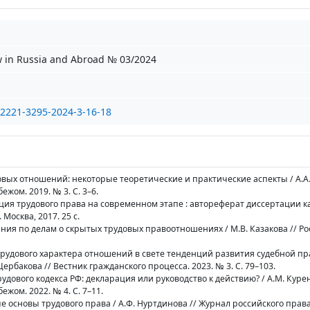
w in Russia and Abroad № 03/2024
/2221-3295-2024-3-16-18
овых отношений: некоторые теоретические и практические аспекты / А.А.
ежом. 2019. № 3. С. 3–6.
кция трудового права на современном этапе : автореферат диссертации к
Москва, 2017. 25 с.
ания по делам о скрытых трудовых правоотношениях / М.В. Казакова // Р
рудового характера отношений в свете тенденций развития судебной пра
Щербакова // Вестник гражданского процесса. 2023. № 3. С. 79–103.
удового кодекса РФ: декларация или руководство к действию? / А.М. Куре
ежом. 2022. № 4. С. 7–11.
 основы трудового права / А.Ф. Нуртдинова // Журнал российского права. 