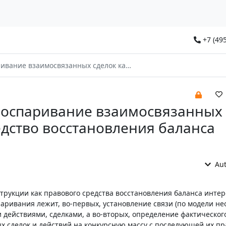
+7 (495
язанных сделок как средство восстановления баланса интересов
 оспаривание взаимосвязанных
едство восстановления баланса
Aut
трукции как правового средства восстановления баланса интер
аривания лежит, во-первых, установление связи (по модели не
 действиями, сделками, а во-вторых, определение фактическог
ых сделок и действий на конкурсную массу с последующей их п