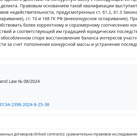
 деликта. Правовым основанием такой квалификации выступае
вов недействительности, предусмотренных ст. 61.2, 61.3 Закона
паривание), ст. 10 и 168 ГК РФ (внеконкурсное оспаривание). 
собствовать более корректному и соразмерному соотнесению ко
ствий и соответствующей им градацией юридических последств
 обособленном споре восстановление баланса интересов участ
ти за счет пополнения конкурсной массы и устранения послед
and Law № 08/2024
/0134-2398-2024-8-25-38
занных договоров (linked contracts): сравнительно-правовое исследование /