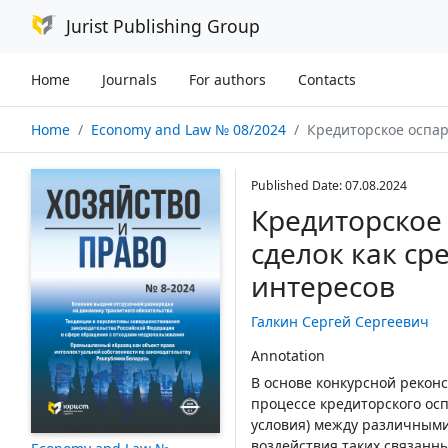
Jurist Publishing Group
Home
Journals
For authors
Contacts
Home
Economy and Law № 08/2024
Кредиторское оспаривание взаимосв
Published Date: 07.08.2024
Кредиторское
сделок как ср
интересов
Галкин Сергей Сергеевич
Annotation
В основе конкурсной реконс
процессе кредиторского осп
условия) между различными
воздействия таких связанн