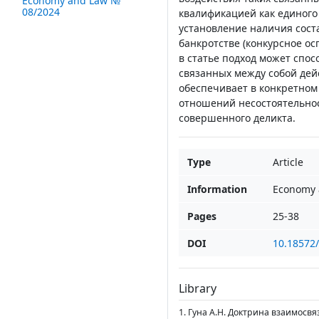
Economy and Law №
08/2024
квалификацией как единого
установление наличия соста
банкротстве (конкурсное ос
в статье подход может спо
связанных между собой дей
обеспечивает в конкретном
отношений несостоятельнос
совершенного деликта.
Type
Article
Information
Economy 
Pages
25-38
DOI
10.18572
Library
1. Гуна А.Н. Доктрина взаимосвя