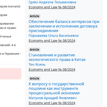
Гдлян Анджела Тельмановна
орам (начало)
Economy and Law № 08/2024
торам
Article
Обеспечение баланса интересов при
паривании
заключении и исполнении договора
во и право.
присоединения
Порываева Ольга Васильевна
/ Ученые
Economy and Law № 08/2024
овский. 4-е
Article
 и Германии :
Становление и развитие
экологического права в Китае
Тен Ясинь
Economy and Law № 08/2024
Article
К вопросу о государственной
пошлине как инструменте
процессуальной экономии
Матунов Аркадий Яковлевич
Economy and Law № 08/2024