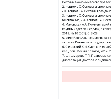
Вестник экономического правосу
2. Коциоль Х. Основы и спорны
/ Х. Коциоль // Вестник гражданск
3. Коциоль Х. Основы и спорны
(окончание) / Х. Коциоль // Вестн
4. Маковская А.А. Комментарий 
крупных сделок и сделок, в сов
2018. № 10 (501). С. 3–28.
5. Михайлов А.В. Взаимосвязанн
записки Казанского государственн
6. Скловский К.И. Сделка и ее д
изд., доп. Москва : Статут, 2019. 2
7. Шишмарева Т.П. Правовые ср
диссертация доктора юридически