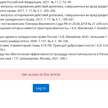
дия Российской Федерации. 2021. № 11. С. 52–95.
е вопросы оспаривания действий должника, совершенных во вред кредит
ого права. 2017. Т. 17. № 3. С. 205–294.
е вопросы оспаривания действий должника, совершенных во вред креди
ик гражданского права. 2017. Т. 17. № 4. С. 199–261.
к постановлению Пленума Верховного Суда РФ от 26.06.2018 № 27 «Об ос
ершении которых имеется заинтересованность» / А.А. Маковская // Хозяйст
ые сделки в гражданском праве России / А.В. Михайлов, М.Ю. Челышев /
ого университета. 2009. Т. 151. № 4. С. 99–106.
ействие. Комментарий главы 9 ГК РФ. Принцип добросовестности / К.И. Скл
76 с.
едства обеспечения эффективности процедур несостоятельности в России
х наук / Т.П. Шишмарева. Москва, 2021. 546 с.
Get access to the article
Log In