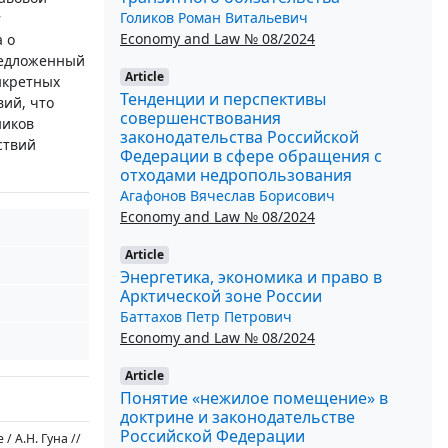
Голиков Роман Витальевич
т
Economy and Law № 08/2024
 о
Предложенный
Article
нкретных
Тенденции и перспективы
ий, что
совершенствования
ников
законодательства Российской
ствий
Федерации в сфере обращения с
отходами недропользования
Агафонов Вячеслав Борисович
Economy and Law № 08/2024
Article
Энергетика, экономика и право в
Арктической зоне России
Баттахов Петр Петрович
Economy and Law № 08/2024
Article
Понятие «нежилое помещение» в
доктрине и законодательстве
Российской Федерации
 А.Н. Гуна //