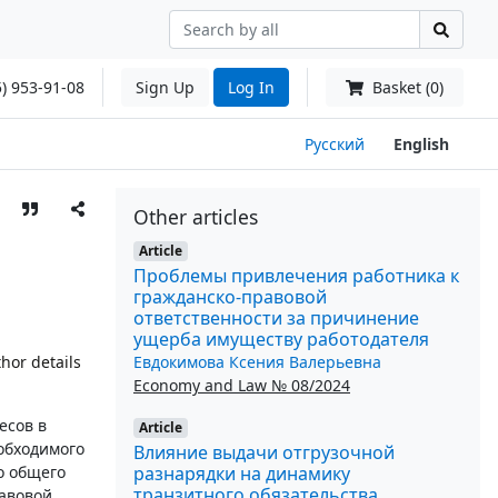
) 953-91-08
Sign Up
Log In
Basket (0)
Русский
English
Other articles
Article
Проблемы привлечения работника к
гражданско-правовой
ответственности за причинение
ущерба имуществу работодателя
Евдокимова Ксения Валерьевна
hor details
Economy and Law № 08/2024
есов в
Article
обходимого
Влияние выдачи отгрузочной
разнарядки на динамику
о общего
транзитного обязательства
равовой