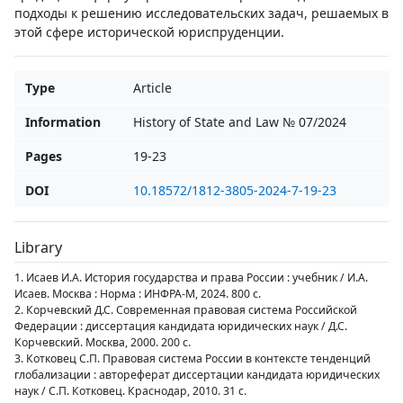
подходы к решению исследовательских задач, решаемых в
этой сфере исторической юриспруденции.
Type
Article
Information
History of State and Law № 07/2024
Pages
19-23
DOI
10.18572/1812-3805-2024-7-19-23
Library
1. Исаев И.А. История государства и права России : учебник / И.А.
Исаев. Москва : Норма : ИНФРА-М, 2024. 800 с.
2. Корчевский Д.С. Современная правовая система Российской
Федерации : диссертация кандидата юридических наук / Д.С.
Корчевский. Москва, 2000. 200 с.
3. Котковец С.П. Правовая система России в контексте тенденций
глобализации : автореферат диссертации кандидата юридических
наук / С.П. Котковец. Краснодар, 2010. 31 с.