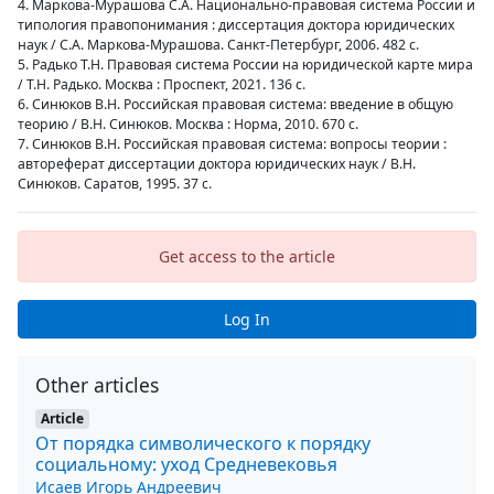
4. Маркова-Мурашова С.А. Национально-правовая система России и
типология правопонимания : диссертация доктора юридических
наук / С.А. Маркова-Мурашова. Санкт-Петербург, 2006. 482 с.
5. Радько Т.Н. Правовая система России на юридической карте мира
/ Т.Н. Радько. Москва : Проспект, 2021. 136 с.
6. Синюков В.Н. Российская правовая система: введение в общую
теорию / В.Н. Синюков. Москва : Норма, 2010. 670 с.
7. Синюков В.Н. Российская правовая система: вопросы теории :
автореферат диссертации доктора юридических наук / В.Н.
Синюков. Саратов, 1995. 37 с.
Get access to the article
Log In
Other articles
Article
От порядка символического к порядку
социальному: уход Средневековья
Исаев Игорь Андреевич