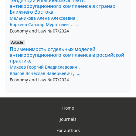
Тенденции и ключевые аспекты
антикоррупционного комплаенса в странах
Ближнего Востока
Мельникова Алена Алексеевна
,
Боркеев Санжар Муратович
,
...
Economy and Law № 07/2024
Article
Применимость отдельных моделей
антикоррупционного комплаенса в российской
практике
Михеев Георгий Владиславович
,
Власов Вячеслав Валерьевич
,
...
Economy and Law № 07/2024
Home
Journals
For authors