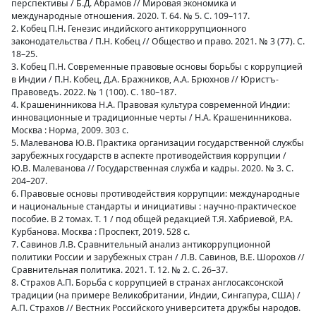
перспективы / Б.Д. Абрамов // Мировая экономика и
международные отношения. 2020. Т. 64. № 5. С. 109–117.
2. Кобец П.Н. Генезис индийского антикоррупционного
законодательства / П.Н. Кобец // Общество и право. 2021. № 3 (77). С.
18–25.
3. Кобец П.Н. Современные правовые основы борьбы с коррупцией
в Индии / П.Н. Кобец, Д.А. Бражников, А.А. Брюхнов // Юристъ-
Правоведъ. 2022. № 1 (100). С. 180–187.
4. Крашенинникова Н.А. Правовая культура современной Индии:
инновационные и традиционные черты / Н.А. Крашенинникова.
Москва : Норма, 2009. 303 с.
5. Малеванова Ю.В. Практика организации государственной службы
зарубежных государств в аспекте противодействия коррупции /
Ю.В. Малеванова // Государственная служба и кадры. 2020. № 3. С.
204–207.
6. Правовые основы противодействия коррупции: международные
и национальные стандарты и инициативы : научно-практическое
пособие. В 2 томах. Т. 1 / под общей редакцией Т.Я. Хабриевой, Р.А.
Курбанова. Москва : Проспект, 2019. 528 с.
7. Савинов Л.В. Сравнительный анализ антикоррупционной
политики России и зарубежных стран / Л.В. Савинов, В.Е. Шорохов //
Сравнительная политика. 2021. Т. 12. № 2. С. 26–37.
8. Страхов А.П. Борьба с коррупцией в странах англосаксонской
традиции (на примере Великобритании, Индии, Сингапура, США) /
А.П. Страхов // Вестник Российского университета дружбы народов.