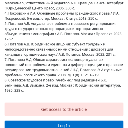
Магазинер ; ответственный редактор А.К. Кравцов. Санкт-Петербург
: Юридический Центр Пресс, 2006. 350 с.
4. Покровский И.А. Основные проблемы гражданского права / И.А.
Покровский. 6-е изд., стер. Москва : Статут, 2013. 350 с.
5. Потапов А.В. Актуальные проблемы правового регулирования
труда в государственных корпорациях и корпоративных
объединениях : монография / А.В. Потапов. Москва : Проспект, 2023.
128 с.
6. Потапов А.В. Юридическое лицо как субъект трудовых и
непосредственно связанных с ними отношений : диссертация
кандидата юридических наук / А.В. Потапов. Москва, 2022. 231 с.
7. Потапова Н.Д. Общая характеристика концептуальных
положений по проблемам единства и дифференциации в правовом
регулировании трудовых отношений / Н.Д. Потапова // Актуальные
проблемы российского права. 2008. № 3 (8). С. 213–219.
8. Советское трудовое право : учебник / под редакцией Б.К.
Бегичева, А.Д. Зайкина. 2-е изд. Москва : Юридическая литература,
1985. 328 с.
Get access to the article
Log In