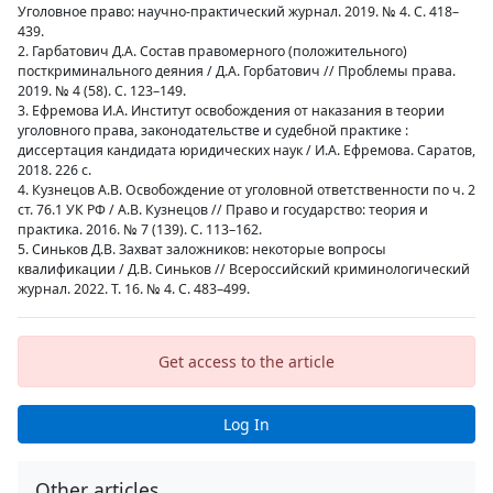
Уголовное право: научно-практический журнал. 2019. № 4. С. 418–
439.
2. Гарбатович Д.А. Состав правомерного (положительного)
посткриминального деяния / Д.А. Горбатович // Проблемы права.
2019. № 4 (58). С. 123–149.
3. Ефремова И.А. Институт освобождения от наказания в теории
уголовного права, законодательстве и судебной практике :
диссертация кандидата юридических наук / И.А. Ефремова. Саратов,
2018. 226 с.
4. Кузнецов А.В. Освобождение от уголовной ответственности по ч. 2
ст. 76.1 УК РФ / А.В. Кузнецов // Право и государство: теория и
практика. 2016. № 7 (139). С. 113–162.
5. Синьков Д.В. Захват заложников: некоторые вопросы
квалификации / Д.В. Синьков // Всероссийский криминологический
журнал. 2022. Т. 16. № 4. C. 483–499.
Get access to the article
Log In
Other articles