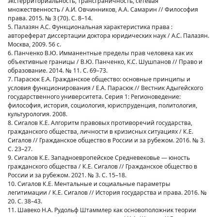
экстерриториальность, трансграничность, сетевая
множественность / А.И. Овчинников, А.А. Самарин // Философия
права. 2015. № 3 (70). С. 8–14.
5. Палазян А.С. Функциональная характеристика права :
автореферат диссертации доктора юридических наук / А.С. Палазян.
Москва, 2009. 56 с.
6. Панченко В.Ю. Имманентные пределы прав человека как их
объективные границы / В.Ю. Панченко, К.С. Шушпанов // Право и
образование. 2014. № 11. С. 69–73.
7. Парасюк Е.А. Гражданское общество: основные принципы и
условия функционирования / Е.А. Парасюк // Вестник Адыгейского
государственного университета. Серия 1: Регионоведение:
философия, история, социология, юриспруденция, политология,
культурология. 2008.
8. Сигалов К.Е. Алгоритм правовых противоречий государства,
гражданского общества, личности в кризисных ситуациях / К.Е.
Сигалов // Гражданское общество в России и за рубежом. 2016. № 3.
С. 23–27.
9. Сигалов К.Е. Западноевропейское Средневековье — юность
гражданского общества / К.Е. Сигалов // Гражданское общество в
России и за рубежом. 2021. № 3. С. 15–18.
10. Сигалов К.Е. Ментальные и социальные параметры
легитимации / К.Е. Сигалов // История государства и права. 2016. №
20. С. 38–43.
11. Шавеко Н.А. Рудольф Штаммлер как основоположник теории