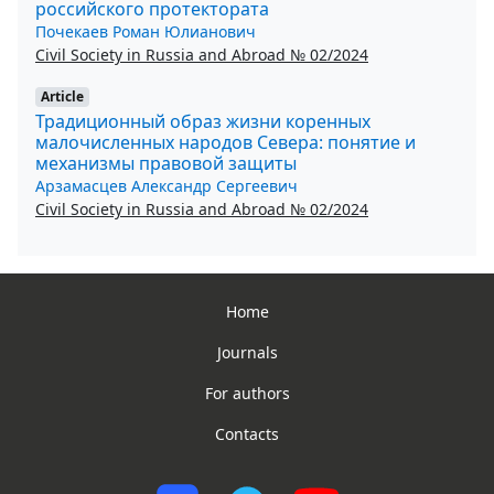
российского протектората
Почекаев Роман Юлианович
Civil Society in Russia and Abroad № 02/2024
Article
Традиционный образ жизни коренных
малочисленных народов Севера: понятие и
механизмы правовой защиты
Арзамасцев Александр Сергеевич
Civil Society in Russia and Abroad № 02/2024
Home
Journals
For authors
Contacts