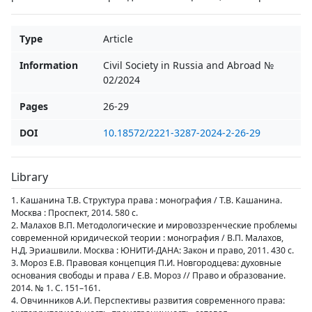
Type
Article
Information
Civil Society in Russia and Abroad №
02/2024
Pages
26-29
DOI
10.18572/2221-3287-2024-2-26-29
Library
1. Кашанина Т.В. Структура права : монография / Т.В. Кашанина.
Москва : Проспект, 2014. 580 с.
2. Малахов В.П. Методологические и мировоззренческие проблемы
современной юридической теории : монография / В.П. Малахов,
Н.Д. Эриашвили. Москва : ЮНИТИ-ДАНА: Закон и право, 2011. 430 с.
3. Мороз Е.В. Правовая концепция П.И. Новгородцева: духовные
основания свободы и права / Е.В. Мороз // Право и образование.
2014. № 1. С. 151–161.
4. Овчинников А.И. Перспективы развития современного права: