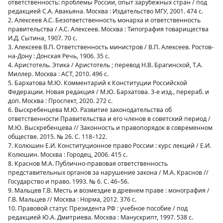
ответственность: проблемы России, опыт зарубежных стран / под
редакцией С.А. Авакьяна. Москва : Издательство МГУ, 2001. 474 с.
2. Алексеев А.С. Безответственность монарха и ответственность
правительства / А.С. Алексеев. Москва : Типография товарищества
И.Д. Сытина, 1907. 70 с.
3. Алексеев В.П. Ответственность министров / В.П. Алексеев. Ростов-
на-Дону : Донская Речь, 1906. 35 с.
4. Аристотель. Этика / Аристотель ; перевод Н.В. Брагинской, Т.А.
Миллер. Москва : АСТ, 2010. 496 с.
5. Бархатова М.Ю. Комментарий к Конституции Российской
Федерации. Новая редакция / М.Ю. Бархатова. 3-е изд., перераб. и
доп. Москва : Проспект, 2020. 272 с.
6. Выскребенцева М.Ю. Развитие законодательства об
ответственности Правительства и его членов в советский период /
М.Ю. Выскребенцева // Законность и правопорядок в современном
обществе. 2015. № 26. С. 118–122.
7. Колюшин Е.И. Конституционное право России : курс лекций / Е.И.
Колюшин. Москва : Городец, 2006. 415 с.
8. Краснов М.А. Публично-правовая ответственность
представительных органов за нарушение закона / М.А. Краснов //
Государство и право. 1993. № 6. С. 46–56.
9. Мальцев Г.В. Месть и возмездие в древнем праве : монография /
Г.В. Мальцев // Москва : Норма, 2012. 376 с.
10. Правовой статус Президента РФ : учебное пособие / под
редакцией Ю.А. Дмитриева. Москва : Манускрипт, 1997. 538 с.