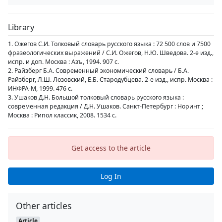
Library
1. Ожегов С.И. Толковый словарь русского языка : 72 500 слов и 7500
фразеологических выражений / С.И. Ожегов, Н.Ю. Шведова. 2-е изд.,
испр. и доп. Москва : Азъ, 1994. 907 с.
2. Райзберг Б.А. Современный экономический словарь / Б.А.
Райзберг, Л.Ш. Лозовский, Е.Б. Стародубцева. 2-е изд., испр. Москва :
ИНФРА-М, 1999. 476 с.
3. Ушаков Д.Н. Большой толковый словарь русского языка :
современная редакция / Д.Н. Ушаков. Санкт-Петербург : Норинт ;
Москва : Рипол классик, 2008. 1534 с.
Get access to the article
Log In
Other articles
Article