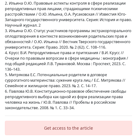
2. Ильина О.Ю. Правовые аспекты контроля в сфере реализации
репродуктивных прав лицами, страдающими психическими
расстройствами / О.Ю. Ильина, О.А. Русаковская // Известия Юго-
Западного государственного университета. Серия: История и право.
Научный журнал. 2
3. Ильина О.Ю. Статус участников программы экстракорпорального
оплодотворения в контексте возникновения родительских прав и
обязанностей / О.Ю. Ильина // Вестник Тверского государственного
университета. Серия: Право. 2020. № 2 (62). С. 108–116.
4. Крусс В.И. Репродуктивные права и притязания / В.И. Крусс //
Очерки по правовым вопросам в сфере медицины : монография /
под общей редакцией Л.В. Тумановой. Москва : Проспект, 2023. С.
136–143.
5. Митрякова Е.С. Потенциальные родители в договоре
суррогатного материнства: сужение круга лиц / Е.С. Митрякова //
Семейное и жилищное право. 2023. № 2. С. 14–17.
6. Павлова Ю.В. Конституционно-правовое обеспечение свободы
репродуктивного выбора как одной из форм реализации права
человека на жизнь / Ю.В. Павлова // Пробелы в российском
законодательстве. 2008. № 1. С. 33–34.
Get access to the article