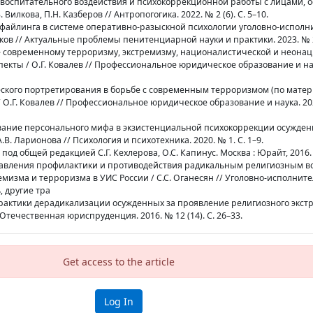
ы воспитательного воздействия и психокоррекционной работы с лицами,
 Вилкова, П.Н. Казберов // Антропогогика. 2022. № 2 (6). С. 5–10.
профайлинга в системе оперативно-разыскной психологии уголовно-испол
арков // Актуальные проблемы пенитенциарной науки и практики. 2023. № 2 
ие современному терроризму, экстремизму, националистической и неонац
кты / О.Г. Ковалев // Профессиональное юридическое образование и нау
ического портретирования в борьбе с современным терроризмом (по мате
.Г. Ковалев // Профессиональное юридическое образование и наука. 2023.
вание персонального мифа в экзистенциальной психокоррекции осужден
.В. Ларионова // Психология и психотехника. 2020. № 1. С. 1–9.
 под общей редакцией С.Г. Кехлерова, О.С. Капинус. Москва : Юрайт, 2016. 
правления профилактики и противодействия радикальным религиозным в
изма и терроризма в УИС России / С.С. Оганесян // Уголовно-исполнит
, другие тра
рактики дерадикализации осужденных за проявление религиозного экст
Отечественная юриспруденция. 2016. № 12 (14). С. 26–33.
Get access to the article
Log In