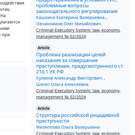
воздействия
проблемные вопросы
ктик,
законодательного регулирования
 На
Кашкина Екатерина Валерьевна
,
длагаются
Овчинников Олег Михайлович
ными
Criminal-Executory System: law, economy,
и при
management № 02/2024
.
Article
Проблема реализации целей
наказания за совершение
преступления, предусмотренного ст.
210.1 УК РФ
Куликов Александр Викторович
,
Шелег Ольга Алексеевна
Criminal-Executory System: law, economy,
management № 02/2024
Article
Структура российской рецидивной
преступности
Филиппова Ольга Валерьевна
Criminal-Executory System: law, economy,