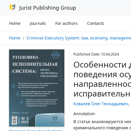
Jurist Publishing Group
Home
Journals
For authors
Contacts
Home
Criminal-Executory System: law, economy, management № 02/
Published Date: 10.04.2024
Особенности 
поведения ос
направленнос
исправительн
Ковалев Олег Геннадьевич
,
Annotation
В статье анализируются не
криминального поведения 