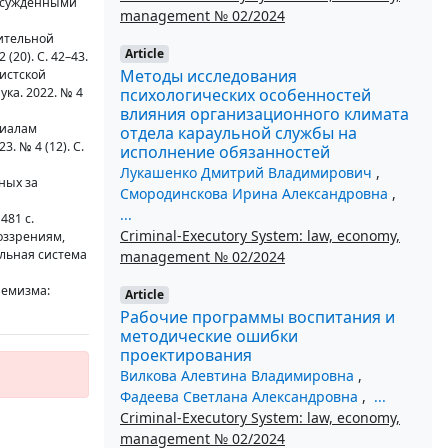
 осужденными
management № 02/2024
нительной
Article
(20). С. 42–43.
Методы исследования
истской
психологических особенностей
ка. 2022. № 4
влияния организационного климата
риалам
отдела караульной службы на
 № 4 (12). С.
исполнение обязанностей
Лукашенко Дмитрий Владимирович
,
ных за
Смородинскова Ирина Александровна
,
...
481 с.
Criminal-Executory System: law, economy,
оззрениям,
ельная система
management № 02/2024
ремизма:
Article
Рабочие программы воспитания и
методические ошибки
проектирования
Вилкова Алевтина Владимировна
,
Фадеева Светлана Александровна
,
...
Criminal-Executory System: law, economy,
management № 02/2024