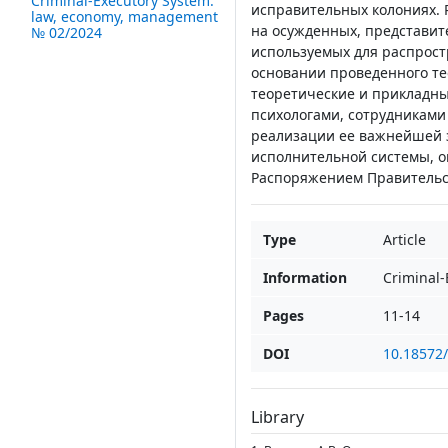
Criminal-Executory System:
исправительных колониях. 
law, economy, management
на осужденных, представит
№ 02/2024
используемых для распрост
основании проведенного те
теоретические и прикладн
психологами, сотрудниками
реализации ее важнейшей з
исполнительной системы, оп
Распоряжением Правительст
Type
Article
Information
Criminal
Pages
11-14
DOI
10.18572
Library