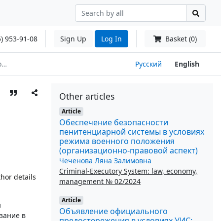
) 953-91-08
Sign Up
Log In
Basket (0)
ях
Русский
English
Other articles
Article
Обеспечение безопасности
пенитенциарной системы в условиях
режима военного положения
(организационно-правовой аспект)
Чеченова Ляна Залимовна
Criminal-Executory System: law, economy,
hor details
management № 02/2024
Article
и
Объявление официального
зание в
предостережения в условиях УИС: