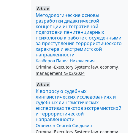
Article
Методологические основы
разработки дидактической
концепции интегративной
подготовки пенитенциарных
психологов к работе с осужденными
за преступления террористического
характера и экстремистской
направленности
Казберов Павел Николаевич
Criminal-Executory System: law, economy,
management № 02/2024
Article
К вопросу о судебных
лингвистических исследованиях и
судебных лингвистических
экспертизах текстов экстремистской
и террористической
направленности
Оганесян Сергей Саядович
Criminal-Executory System: law, economy,