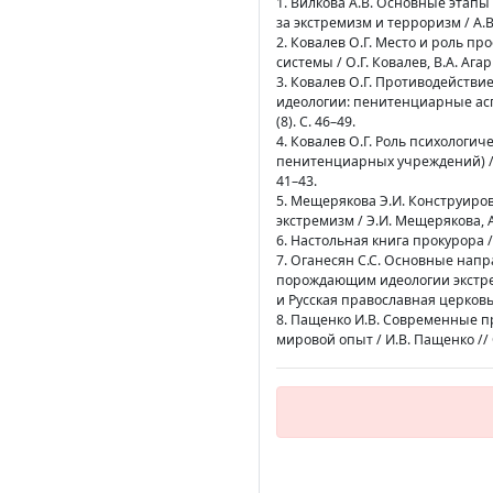
1. Вилкова А.В. Основные этап
за экстремизм и терроризм / А.В.
2. Ковалев О.Г. Место и роль 
системы / О.Г. Ковалев, В.А. Аг
3. Ковалев О.Г. Противодейств
идеологии: пенитенциарные аспе
(8). С. 46–49.
4. Ковалев О.Г. Роль психолог
пенитенциарных учреждений) / О
41–43.
5. Мещерякова Э.И. Конструиро
экстремизм / Э.И. Мещерякова, А
6. Настольная книга прокурора /
7. Оганесян С.С. Основные на
порождающим идеологии экстрем
и Русская православная церковь
8. Пащенко И.В. Современные п
мировой опыт / И.В. Пащенко // 