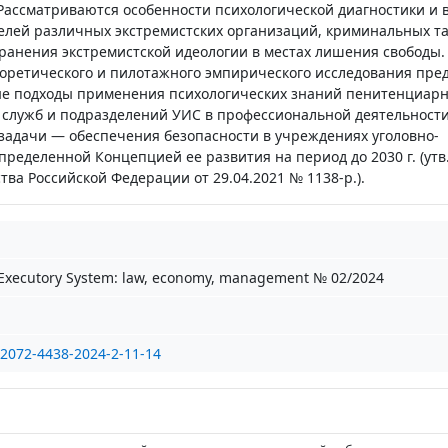
Рассматриваются особенности психологической диагностики и 
елей различных экстремистских организаций, криминальных та
ранения экстремистской идеологии в местах лишения свободы.
оретического и пилотажного эмпирического исследования пре
ые подходы применения психологических знаний пенитенциар
 служб и подразделений УИС в профессиональной деятельност
адачи — обеспечения безопасности в учреждениях уголовно-
ределенной Концепцией ее развития на период до 2030 г. (утв
ва Российской Федерации от 29.04.2021 № 1138-р.).
-Executory System: law, economy, management № 02/2024
/2072-4438-2024-2-11-14