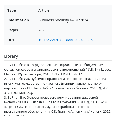
Type
Article
Information
Business Security № 01/2024
Pages
2-6
DOI
10.18572/2072-3644-2024-1-2-6
Library
1. Бит-Шабо И.В. Государственные социальные внебюджетные
фонды как субъекты финансовых правоотношений / И.В. Бит-Шабо.
Москва : Юрлитинформ, 2015. 232 с. EDN: UENKHZ.
2. Бит-Шабо И.В. Публично-правовая и частноправовая природа
института государственно-частного (муниципально-частного)
партнерства / И.В. Бит-Шабо // Безопасность бизнеса. 2020. № 4. С.
3–7. EDN: NMLBXQ.
3. Вайпан В.А. Основы правового регулирования цифровой
экономики / В.А. Вайпан // Право и экономика. 2017. № 11. С. 5–18.
4. Грант С.К. Налоговые стимулы разработки отечественного
программного обеспечения / С.К. Грант, А.А. Копина // Налоги. 2022.