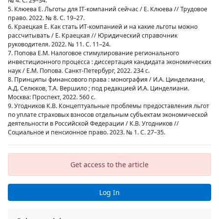
№ 4. С. 29–34.
5. Клюева Е. Льготы для IT-компаний сейчас / Е. Клюева // Трудовое
право. 2022. № 8. С. 19–27.
6. Краецкая Е. Как стать ИТ-компанией и на какие льготы можно
рассчитывать / Е. Краецкая // Юридический справочник
руководителя. 2022. № 11. С. 11–24.
7. Попова Е.М. Налоговое стимулирование регионального
инвестиционного процесса : диссертация кандидата экономических
наук / Е.М. Попова. Санкт-Петербург, 2022. 234 с.
8. Принципы финансового права : монография / И.А. Цинделиани,
А.Д. Селюков, Т.А. Вершило ; под редакцией И.А. Цинделиани.
Москва: Проспект, 2022. 560 с.
9. Угодников К.В. Концептуальные проблемы предоставления льгот
по уплате страховых взносов отдельным субъектам экономической
деятельности в Российской Федерации / К.В. Угодников //
Социальное и пенсионное право. 2023. № 1. С. 27–35.
Get access to the article
Log In