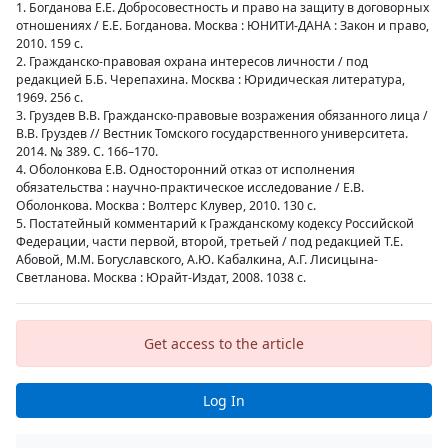
1. Богданова Е.Е. Добросовестность и право на защиту в договорных
отношениях / Е.Е. Богданова. Москва : ЮНИТИ-ДАНА : Закон и право,
2010. 159 с.
2. Гражданско-правовая охрана интересов личности / под
редакцией Б.Б. Черепахина. Москва : Юридическая литература,
1969. 256 с.
3. Груздев В.В. Гражданско-правовые возражения обязанного лица /
В.В. Груздев // Вестник Томского государственного университета.
2014. № 389. С. 166–170.
4. Оболонкова Е.В. Односторонний отказ от исполнения
обязательства : научно-практическое исследование / Е.В.
Оболонкова. Москва : Волтерс Клувер, 2010. 130 с.
5. Постатейный комментарий к Гражданскому кодексу Российской
Федерации, части первой, второй, третьей / под редакцией Т.Е.
Абовой, М.М. Богуславского, А.Ю. Кабалкина, А.Г. Лисицына-
Светланова. Москва : Юрайт-Издат, 2008. 1038 c.
Get access to the article
Log In