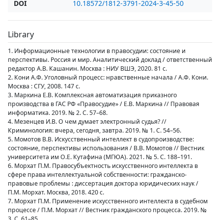
DOI
10.18572/1812-3791-2024-3-45-50
Library
1. Информационные технологии в правосудии: состояние и
перспективы. Россия и мир. Аналитический доклад / ответственный
редактор А.В. Кашанин. Москва : НИУ ВШЭ, 2020. 81 с.
2. Кони А.Ф. Уголовный процесс: нравственные начала / А.Ф. Кони.
Москва : СГУ, 2008. 147 с.
3. Маркина Е.В. Комплексная автоматизация приказного
производства в ГАС РФ «Правосудие» / Е.В. Маркина // Правовая
информатика. 2019. № 2. С. 57–68.
4. Мезенцев И.В. О чем думает электронный судья? //
Криминология: вчера, сегодня, завтра. 2019. № 1. С. 54–56.
5. Момотов В.В. Искусственный интеллект в судопроизводстве:
состояние, перспективы использования / В.В. Момотов // Вестник
университета им О.Е. Кутафина (МГЮА). 2021. № 5. С. 188–191.
6. Морхат П.М. Правосубъектность искусственного интеллекта в
сфере права интеллектуальной собственности: гражданско-
правовые проблемы : диссертация доктора юридических наук /
П.М. Морхат. Москва, 2018. 420 с.
7. Морхат П.М. Применение искусственного интеллекта в судебном
процессе / П.М. Морхат // Вестник гражданского процесса. 2019. №
3. С. 61–85.