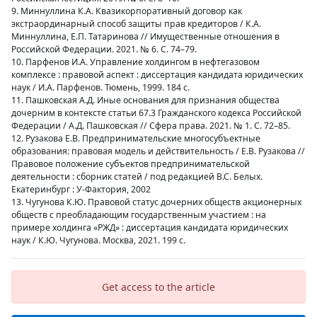
9. Миннуллина К.А. Квазикорпоративный договор как
экстраординарный способ защиты прав кредиторов / К.А.
Миннуллина, Е.П. Татаринова // Имущественные отношения в
Российской Федерации. 2021. № 6. С. 74–79.
10. Парфенов И.А. Управление холдингом в нефтегазовом
комплексе : правовой аспект : диссертация кандидата юридических
наук / И.А. Парфенов. Тюмень, 1999. 184 с.
11. Пашковская А.Д. Иные основания для признания общества
дочерним в контексте статьи 67.3 Гражданского кодекса Российской
Федерации / А.Д. Пашковская // Сфера права. 2021. № 1. С. 72–85.
12. Рузакова Е.В. Предпринимательские многосубъектные
образования: правовая модель и действительность / Е.В. Рузакова //
Правовое положение субъектов предпринимательской
деятельности : сборник статей / под редакцией В.С. Белых.
Екатеринбург : У-Фактория, 2002
13. Чугунова К.Ю. Правовой статус дочерних обществ акционерных
обществ с преобладающим государственным участием : на
примере холдинга «РЖД» : диссертация кандидата юридических
наук / К.Ю. Чугунова. Москва, 2021. 199 с.
Get access to the article