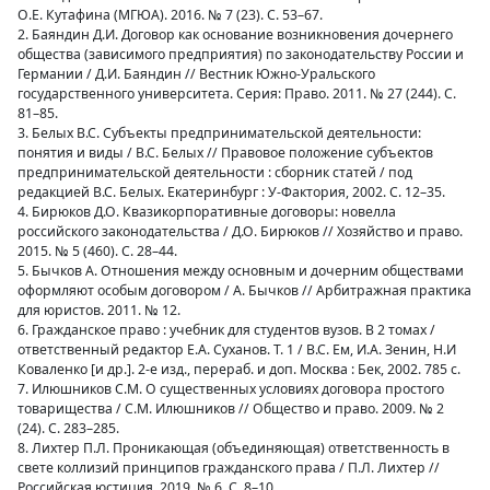
О.Е. Кутафина (МГЮА). 2016. № 7 (23). С. 53–67.
2. Баяндин Д.И. Договор как основание возникновения дочернего
общества (зависимого предприятия) по законодательству России и
Германии / Д.И. Баяндин // Вестник Южно-Уральского
государственного университета. Серия: Право. 2011. № 27 (244). С.
81–85.
3. Белых В.С. Субъекты предпринимательской деятельности:
понятия и виды / В.С. Белых // Правовое положение субъектов
предпринимательской деятельности : сборник статей / под
редакцией В.С. Белых. Екатеринбург : У-Фактория, 2002. С. 12–35.
4. Бирюков Д.О. Квазикорпоративные договоры: новелла
российского законодательства / Д.О. Бирюков // Хозяйство и право.
2015. № 5 (460). С. 28–44.
5. Бычков А. Отношения между основным и дочерним обществами
оформляют особым договором / А. Бычков // Арбитражная практика
для юристов. 2011. № 12.
6. Гражданское право : учебник для студентов вузов. В 2 томах /
ответственный редактор Е.А. Суханов. Т. 1 / В.С. Ем, И.А. Зенин, Н.И
Коваленко [и др.]. 2-е изд., перераб. и доп. Москва : Бек, 2002. 785 с.
7. Илюшников С.М. О существенных условиях договора простого
товарищества / С.М. Илюшников // Общество и право. 2009. № 2
(24). С. 283–285.
8. Лихтер П.Л. Проникающая (объединяющая) ответственность в
свете коллизий принципов гражданского права / П.Л. Лихтер //
Российская юстиция. 2019. № 6. С. 8–10.