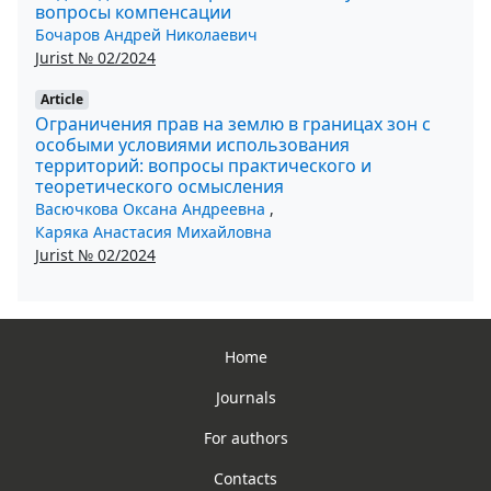
вопросы компенсации
Бочаров Андрей Николаевич
Jurist № 02/2024
Article
Ограничения прав на землю в границах зон с
особыми условиями использования
территорий: вопросы практического и
теоретического осмысления
Васючкова Оксана Андреевна
,
Каряка Анастасия Михайловна
Jurist № 02/2024
Home
Journals
For authors
Contacts