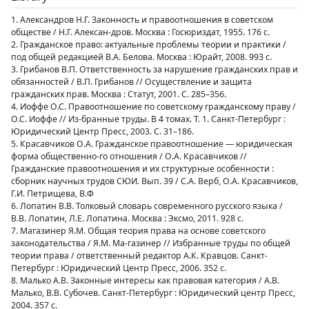
1. Александров Н.Г. Законность и правоотношения в советском
обществе / Н.Г. Алексан-дров. Москва : Госюриздат, 1955. 176 с.
2. Гражданское право: актуальные проблемы теории и практики /
под общей редакцией В.А. Белова. Москва : Юрайт, 2008. 993 с.
3. Грибанов В.П. Ответственность за нарушение гражданских прав и
обязанностей / В.П. Грибанов // Осуществление и защита
гражданских прав. Москва : Статут, 2001. С. 285–356.
4. Иоффе О.С. Правоотношение по советскому гражданскому праву /
О.С. Иоффе // Из-бранные труды. В 4 томах. Т. 1. Санкт-Петербург :
Юридический Центр Пресс, 2003. С. 31–186.
5. Красавчиков О.А. Гражданское правоотношение — юридическая
форма общественно-го отношения / О.А. Красавчиков //
Гражданские правоотношения и их структурные особенности :
сборник научных трудов СЮИ. Вып. 39 / С.А. Верб, О.А. Красавчиков,
Г.И. Петрищева, В.Ф
6. Лопатин В.В. Толковый словарь современного русского языка /
В.В. Лопатин, Л.Е. Лопатина. Москва : Эксмо, 2011. 928 с.
7. Магазинер Я.М. Общая теория права на основе советского
законодательства / Я.М. Ма-газинер // Избранные труды по общей
теории права / ответственный редактор А.К. Кравцов. Санкт-
Петербург : Юридический Центр Пресс, 2006. 352 с.
8. Малько А.В. Законные интересы как правовая категория / А.В.
Малько, В.В. Субочев. Санкт-Петербург : Юридический центр Пресс,
2004. 357 с.