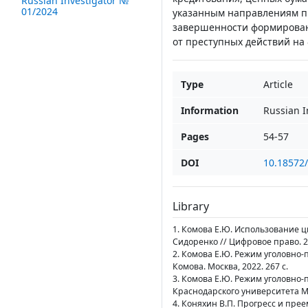
Russian Investigator №
01/2024
указанным направлениям пр
завершенности формирован
от преступных действий на
Type
Article
Information
Russian I
Pages
54-57
DOI
10.18572
Library
1. Комова Е.Ю. Использование ц
Сидоренко // Цифровое право. 202
2. Комова Е.Ю. Режим уголовно-
Комова. Москва, 2022. 267 с.
3. Комова Е.Ю. Режим уголовно-
Краснодарского университета МВД
4. Коняхин В.П. Прогресс и прее