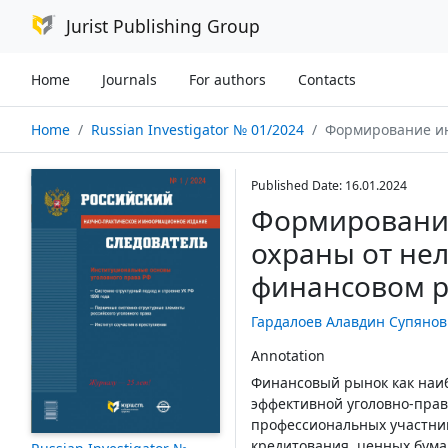
Jurist Publishing Group
Home
Journals
For authors
Contacts
Home
Russian Investigator № 01/2024
Формирование института уголовно-право
Published Date: 16.01.2024
Формирование
охраны от не
финансовом р
Гардалоев Алавдин Супяно
Annotation
Финансовый рынок как наи
эффективной уголовно-прав
профессиональных участник
кредитования, ценных бум