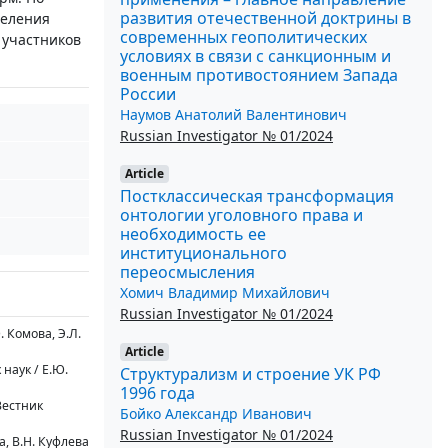
развития отечественной доктрины в
деления
современных геополитических
 участников
условиях в связи с санкционным и
военным противостоянием Запада
России
Наумов Анатолий Валентинович
Russian Investigator № 01/2024
Article
Постклассическая трансформация
онтологии уголовного права и
необходимость ее
институционального
переосмысления
Хомич Владимир Михайлович
Russian Investigator № 01/2024
 Комова, Э.Л.
Article
наук / Е.Ю.
Структурализм и строение УК РФ
1996 года
Вестник
Бойко Александр Иванович
Russian Investigator № 01/2024
а, В.Н. Куфлева