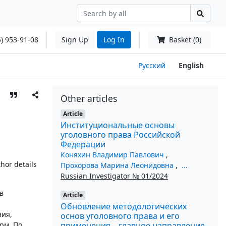
) 953-91-08
Sign Up
Log In
Basket (0)
Русский
English
Other articles
Article
Институциональные основы
уголовного права Российской
Федерации
Коняхин Владимир Павлович
,
hor details
Прохорова Марина Леонидовна
,
...
Russian Investigator № 01/2024
в
Article
Обновление методологических
ния,
основ уголовного права и его
применения – главное направление
рм. По