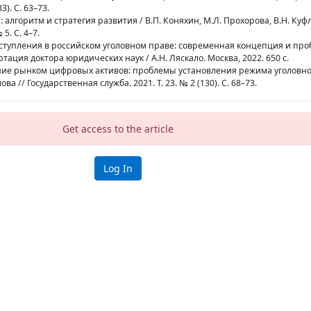
3). С. 63–73.
: алгоритм и стратегия развития / В.П. Коняхин, М.Л. Прохорова, В.Н. Куфл
5. С. 4–7.
еступления в российском уголовном праве: современная концепция и пр
ртация доктора юридических наук / А.Н. Ляскало. Москва, 2022. 650 с.
ание рынком цифровых активов: проблемы установления режима уголовн
ва // Государственная служба. 2021. Т. 23. № 2 (130). С. 68–73.
Get access to the article
Log In