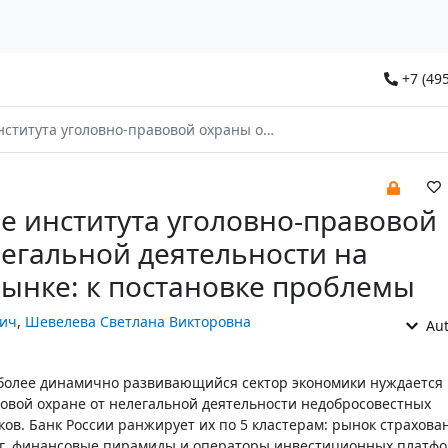
+7 (495
вой охраны от нелегальной деятельности на финансовом рынке: к постановке проблемы
 института уголовно-правовой
легальной деятельности на
ынке: к постановке проблемы
вич
,
Шевелева Светлана Викторовна
Aut
более динамично развивающийся сектор экономики нуждается 
овой охране от нелегальной деятельности недобросовестных
ов. Банк России ранжирует их по 5 кластерам: рынок страхова
аг, финансовые пирамиды и операторы инвестиционных платфо