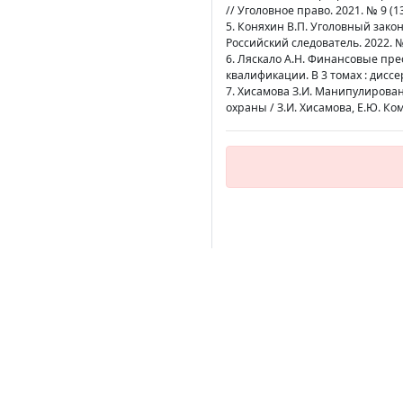
// Уголовное право. 2021. № 9 (13
5. Коняхин В.П. Уголовный закон
Российский следователь. 2022. № 
6. Ляскало А.Н. Финансовые пр
квалификации. В 3 томах : диссе
7. Хисамова З.И. Манипулиров
охраны / З.И. Хисамова, Е.Ю. Комо