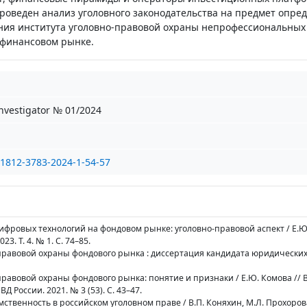
оведен анализ уголовного законодательства на предмет опре
ия института уголовно-правовой охраны непрофессиональных
 финансовом рынке.
nvestigator № 01/2024
/1812-3783-2024-1-54-57
ифровых технологий на фондовом рынке: уголовно-правовой аспект / Е.Ю.
3. Т. 4. № 1. С. 74–85.
правовой охраны фондового рынка : диссертация кандидата юридических 
правовой охраны фондового рынка: понятие и признаки / Е.Ю. Комова // 
 России. 2021. № 3 (53). С. 43–47.
мственность в российском уголовном праве / В.П. Коняхин, М.Л. Прохоров