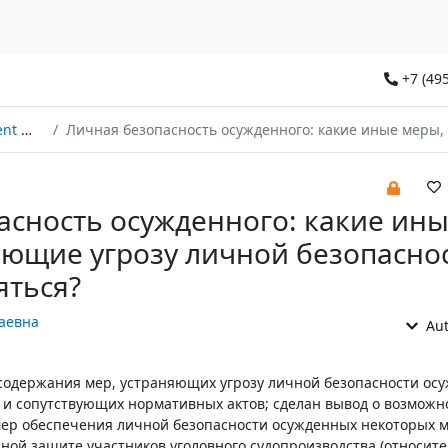
+7 (495
2024
Личная безопасность осужденного: какие иные меры, устраняющие угрозу личной безопасности, могут применятьс
асность осужденного: какие ин
яющие угрозу личной безопаснос
яться?
аевна
Aut
содержания мер, устраняющих угрозу личной безопасности осу
а и сопутствующих нормативных актов; сделан вывод о возможн
мер обеспечения личной безопасности осужденных некоторых м
нной защите участников уголовного судопроизводства (относит