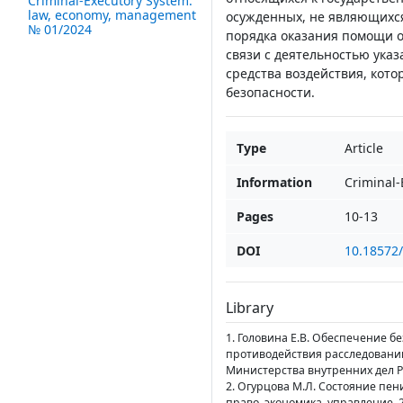
Criminal-Executory System:
law, economy, management
осужденных, не являющихся
№ 01/2024
порядка оказания помощи о
связи с деятельностью ука
средства воздействия, кот
безопасности.
Type
Article
Information
Criminal
Pages
10-13
DOI
10.18572
Library
1. Головина Е.В. Обеспечение б
противодействия расследованию
Министерства внутренних дел Ро
2. Огурцова М.Л. Состояние пен
право, экономика, управление. 20