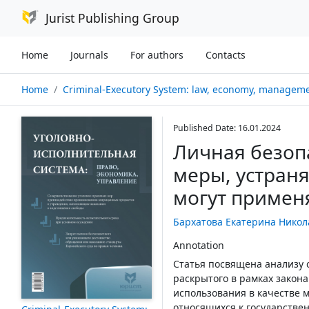
Jurist Publishing Group
Home
Journals
For authors
Contacts
Home
Criminal-Executory System: law, economy, management № 01/
Published Date: 16.01.2024
Личная безоп
меры, устран
могут примен
Бархатова Екатерина Никол
Annotation
Статья посвящена анализу 
раскрытого в рамках закон
использования в качестве 
относящихся к государстве