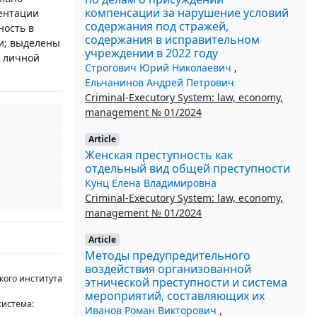
компенсации за нарушение условий
ментации
содержания под стражей,
ность в
содержания в исправительном
ти; выделены
учреждении в 2022 году
я личной
Строгович Юрий Николаевич
,
Ельчанинов Андрей Петрович
Criminal-Executory System: law, economy,
management № 01/2024
Article
Женская преступность как
отдельный вид общей преступности
Кунц Елена Владимировна
Criminal-Executory System: law, economy,
management № 01/2024
Article
Методы предупредительного
воздействия организованной
кого института
этнической преступности и система
мероприятий, составляющих их
система:
Иванов Роман Викторович
,