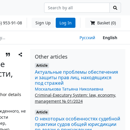
) 953-91-08
Sign Up
Log In
Basket (0)
я?
Русский
English
Other articles
ые
Article
ти,
Актуальные проблемы обеспечения
и защиты прав лиц, находящихся
под стражей
Москалькова Татьяна Николаевна
hor details
Criminal-Executory System: law, economy,
management № 01/2024
жденного, не
Article
ости
О некоторых особенностях судебной
ер,
практики судов общей юрисдикции
по делам о присуждении
ельно