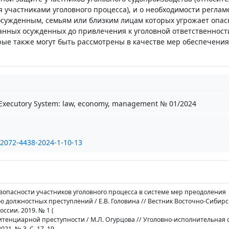
 участниками уголовного процесса), и о необходимости регла
сужденным, семьям или близким лицам которых угрожает опас
занных осужденных до привлечения к уголовной ответственнос
орые также могут быть рассмотрены в качестве мер обеспечени
-Executory System: law, economy, management № 01/2024
/2072-4438-2024-1-10-13
езопасности участников уголовного процесса в системе мер преодоления
 должностных преступлений / Е.В. Головина // Вестник Восточно-Сибирс
ссии. 2019. № 1 (
итенциарной преступности / М.Л. Огурцова // Уголовно-исполнительная 
21. № 3. С. 17–19.