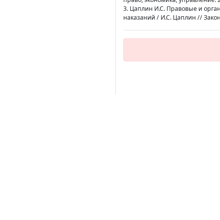
3. Цаплин И.С. Правовые и ор
наказаний / И.С. Цаплин // Закон