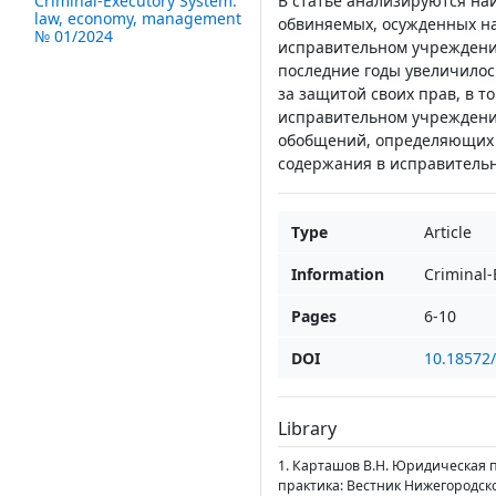
В статье анализируются н
Criminal-Executory System:
law, economy, management
обвиняемых, осужденных на
№ 01/2024
исправительном учреждении 
последние годы увеличилос
за защитой своих прав, в 
исправительном учреждении
обобщений, определяющих п
содержания в исправитель
Type
Article
Information
Criminal
Pages
6-10
DOI
10.18572
Library
1. Карташов В.Н. Юридическая п
практика: Вестник Нижегородской