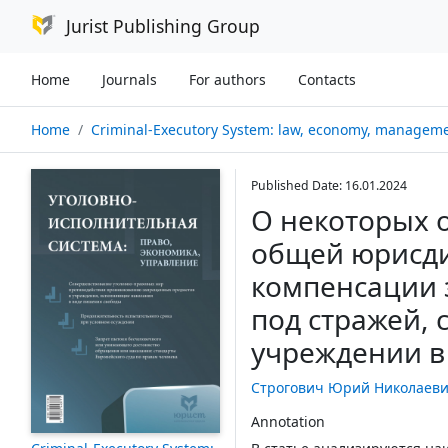
Jurist Publishing Group
Home
Journals
For authors
Contacts
Home
Criminal-Executory System: law, economy, management № 01/
Published Date: 16.01.2024
О некоторых о
общей юрисди
компенсации 
под стражей,
учреждении в 
Строгович Юрий Николаев
Annotation