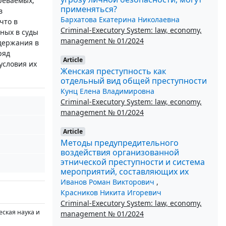
реваемых,
применяться?
в
Бархатова Екатерина Николаевна
что в
Criminal-Executory System: law, economy,
ных в суды
management № 01/2024
одержания в
ряд
Article
условия их
Женская преступность как
отдельный вид общей преступности
Кунц Елена Владимировна
Criminal-Executory System: law, economy,
management № 01/2024
Article
Методы предупредительного
воздействия организованной
этнической преступности и система
мероприятий, составляющих их
Иванов Роман Викторович
,
Красников Никита Игоревич
Criminal-Executory System: law, economy,
еская наука и
management № 01/2024