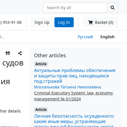
) 953-91-08
Sign Up
Log In
Basket (0)
оду
Русский
English
Other articles
 судов
Article
Актуальные проблемы обеспечения
и защиты прав лиц, находящихся
ния
под стражей
Москалькова Татьяна Николаевна
Criminal-Executory System: law, economy,
management № 01/2024
Article
hor details
Личная безопасность осужденного:
какие иные меры, устраняющие
угрозу личной безопасности, могут