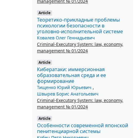
management № 01/2024
Article
Теоретико-прикладные проблемы
психологии безопасности в
уголовно-исполнительной системе
Ковалев Олег Геннадьевич
Criminal-Executory System: law, economy,
management № 01/2024
Article
Кибератаки: иммерсионная
образовательная среда и ее
формирование
Тищенко Юрий Юрьевич
,
Швырев Борис Анатольевич
Criminal-Executory System: law, economy,
management № 01/2024
Article
Особенности современной японской
пенитенциарной системы
Кобец Петр Николаевич