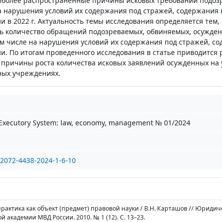
аиболее распространенные причины исковых требований подоз
 нарушения условий их содержания под стражей, содержания 
в 2022 г. Актуальность темы исследования определяется тем, 
ь количество обращений подозреваемых, обвиняемых, осужден
том числе на нарушения условий их содержания под стражей, с
. По итогам проведенного исследования в статье приводится 
ричины роста количества исковых заявлений осужденных на 
ных учреждениях.
-Executory System: law, economy, management № 01/2024
/2072-4438-2024-1-6-10
рактика как объект (предмет) правовой науки / В.Н. Карташов // Юридич
 академии МВД России. 2010. № 1 (12). С. 13–23.