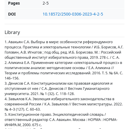
Pages
2-5
DOI
10.18572/2500-0306-2023-4-2-5
Library
1. Авакьян С.А. Выборы в мире: особенности референдумного
процесса. Практика и электоральные технологии / И.Б. Борисов, А.Г.
Головин, А.В. Игнатов ; под общ. ред. И.Б. Борисова. М. : Российский
общественный институт избирательного права, 2019. 278 с. / С. А.
2. Аликина Е.А. Применение категории «электоральный процесс» в
политическом анализе: методические основы / Е.А. Аликина //
Теории и проблемы политических исследований. 2016. Т. 5. № 6А. С.
146–156.
3. Денисов С.А. Конституционализм как правовая идеология и
отступления от нее / С.А. Денисов // Вестник Гуманитарного
университета. 2021. № 1 (32). С. 118–128.
4. Завьялов К.А. Эволюция избирательного законодательства в
современной России / К.А. Завьялов // Вестник магистратуры. 2022.
№ 4–3 (127). С. 60–63.
5. Конституционное право. Энциклопедический словарь /
ответственный редактор С.А. Авакьян. Москва : НОРМА : НОРМА-
ИНФРА.М, 2000. 675 с.