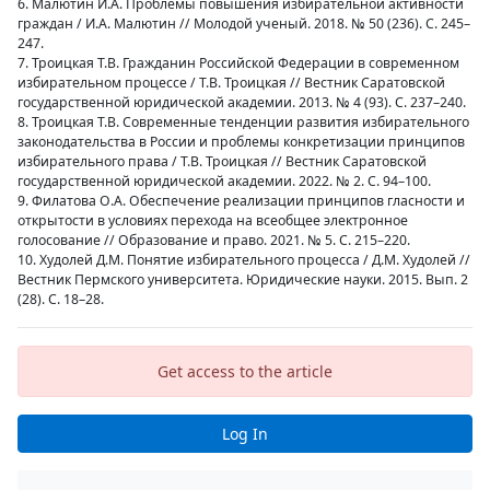
6. Малютин И.А. Проблемы повышения избирательной активности
граждан / И.А. Малютин // Молодой ученый. 2018. № 50 (236). С. 245–
247.
7. Троицкая Т.В. Гражданин Российской Федерации в современном
избирательном процессе / Т.В. Троицкая // Вестник Саратовской
государственной юридической академии. 2013. № 4 (93). С. 237–240.
8. Троицкая Т.В. Современные тенденции развития избирательного
законодательства в России и проблемы конкретизации принципов
избирательного права / Т.В. Троицкая // Вестник Саратовской
государственной юридической академии. 2022. № 2. С. 94–100.
9. Филатова О.А. Обеспечение реализации принципов гласности и
открытости в условиях перехода на всеобщее электронное
голосование // Образование и право. 2021. № 5. С. 215–220.
10. Худолей Д.М. Понятие избирательного процесса / Д.М. Худолей //
Вестник Пермского университета. Юридические науки. 2015. Вып. 2
(28). С. 18–28.
Get access to the article
Log In