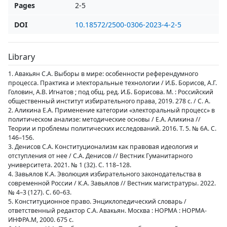
Pages
2-5
DOI
10.18572/2500-0306-2023-4-2-5
Library
1. Авакьян С.А. Выборы в мире: особенности референдумного
процесса. Практика и электоральные технологии / И.Б. Борисов, А.Г.
Головин, А.В. Игнатов ; под общ. ред. И.Б. Борисова. М. : Российский
общественный институт избирательного права, 2019. 278 с. / С. А.
2. Аликина Е.А. Применение категории «электоральный процесс» в
политическом анализе: методические основы / Е.А. Аликина //
Теории и проблемы политических исследований. 2016. Т. 5. № 6А. С.
146–156.
3. Денисов С.А. Конституционализм как правовая идеология и
отступления от нее / С.А. Денисов // Вестник Гуманитарного
университета. 2021. № 1 (32). С. 118–128.
4. Завьялов К.А. Эволюция избирательного законодательства в
современной России / К.А. Завьялов // Вестник магистратуры. 2022.
№ 4–3 (127). С. 60–63.
5. Конституционное право. Энциклопедический словарь /
ответственный редактор С.А. Авакьян. Москва : НОРМА : НОРМА-
ИНФРА.М, 2000. 675 с.