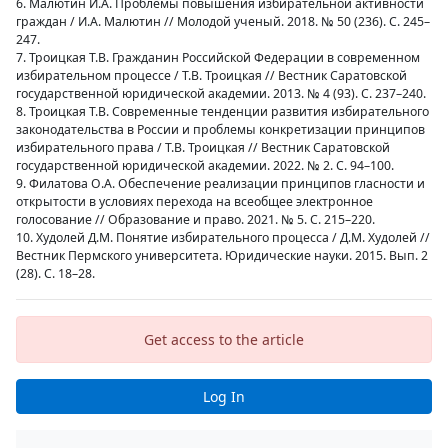
6. Малютин И.А. Проблемы повышения избирательной активности
граждан / И.А. Малютин // Молодой ученый. 2018. № 50 (236). С. 245–
247.
7. Троицкая Т.В. Гражданин Российской Федерации в современном
избирательном процессе / Т.В. Троицкая // Вестник Саратовской
государственной юридической академии. 2013. № 4 (93). С. 237–240.
8. Троицкая Т.В. Современные тенденции развития избирательного
законодательства в России и проблемы конкретизации принципов
избирательного права / Т.В. Троицкая // Вестник Саратовской
государственной юридической академии. 2022. № 2. С. 94–100.
9. Филатова О.А. Обеспечение реализации принципов гласности и
открытости в условиях перехода на всеобщее электронное
голосование // Образование и право. 2021. № 5. С. 215–220.
10. Худолей Д.М. Понятие избирательного процесса / Д.М. Худолей //
Вестник Пермского университета. Юридические науки. 2015. Вып. 2
(28). С. 18–28.
Get access to the article
Log In