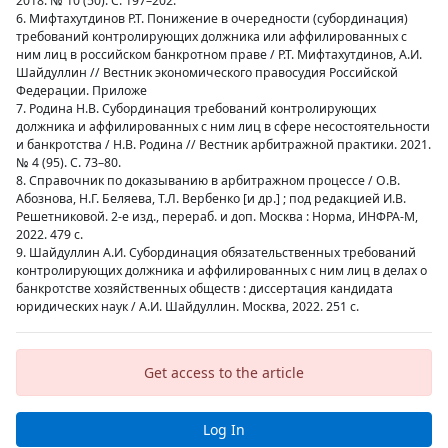
2018. № 10 (50). С. 197–202.
6. Мифтахутдинов Р.Т. Понижение в очередности (субординация)
требований контролирующих должника или аффилированных с
ним лиц в российском банкротном праве / Р.Т. Мифтахутдинов, А.И.
Шайдуллин // Вестник экономического правосудия Российской
Федерации. Приложе
7. Родина Н.В. Субординация требований контролирующих
должника и аффилированных с ним лиц в сфере несостоятельности
и банкротства / Н.В. Родина // Вестник арбитражной практики. 2021.
№ 4 (95). С. 73–80.
8. Справочник по доказыванию в арбитражном процессе / О.В.
Абознова, Н.Г. Беляева, Т.Л. Вербенко [и др.] ; под редакцией И.В.
Решетниковой. 2-е изд., перераб. и доп. Москва : Норма, ИНФРА-М,
2022. 479 с.
9. Шайдуллин А.И. Субординация обязательственных требований
контролирующих должника и аффилированных с ним лиц в делах о
банкротстве хозяйственных обществ : диссертация кандидата
юридических наук / А.И. Шайдуллин. Москва, 2022. 251 с.
Get access to the article
Log In