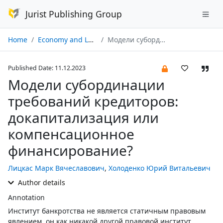
Jurist Publishing Group
Home
Economy and Law № 12/2023
Модели субординации требований кредиторов: докапитализация или компенсационное финансирование?
Published Date: 11.12.2023
Модели субординации
требований кредиторов:
докапитализация или
компенсационное
финансирование?
Лицкас Марк Вячеславович
,
Холоденко Юрий Витальевич
Author details
Annotation
Институт банкротства не является статичным правовым
явлением, он как никакой другой правовой институт