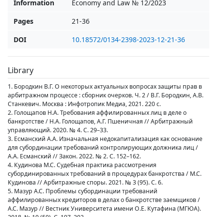
Information
Economy and Law № 12/2023
Pages
21-36
DOI
10.18572/0134-2398-2023-12-21-36
Library
1. Бородкин В.Г. О некоторых актуальных вопросах защиты прав в
арбитражном процессе : сборник очерков. Ч. 2 / В.Г. Бородкин, А.В.
Станкевич. Москва : Инфотропик Медиа, 2021. 220 с.
2. Голощапов Н.А. Требования аффилированных лиц в деле о
банкротстве / Н.А. Голощапов, А.Г. Пшеничная // Арбитражный
управляющий. 2020. № 4. С. 29–33.
3. Есманский А.А. Изначальная недокапитализация как основание
для субординации требований контролирующих должника лиц /
А.А. Есманский // Закон. 2022. № 2. С. 152–162.
4. Кудинова М.С. Судебная практика рассмотрения
субординированных требований в процедурах банкротства / М.С.
Кудинова // Арбитражные споры. 2021. № 3 (95). С. 6.
5. Мазур А.С. Проблемы субординации требований
аффилированных кредиторов в делах о банкротстве заемщиков /
А.С. Мазур // Вестник Университета имени О.Е. Кутафина (МГЮА).