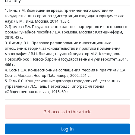
Library
1. Гинц Е.М. Возмещение вреда, причиненного действиями
государственных органов : диссертация кандидата юридических
наук / Е.М. Гинц. Москва, 2014. 153 с.
2. Громова Е.А. Государственно-частное парнерство и его правовые
формы : учебное пособие / Е.А. Громова. Москва : Юстицинформ,
2019. 48 с.
3. Лисица В.Н. Правовое регулирование инвестиционных
отношений: теория, законодательство и практика применения :
монография / В.Н. Лисица ; научный редактор М.И. Клеандров.
Новосибирск : Новосибирский государственный университет, 2011.
466 с.
4. Сосна С.А. Концессионные соглашения: теория и практика / С.А.
Сосна. Москва : Нестор Паблишерз, 2002. 251 с.
5. Таль Л.С. Концессионные договоры городских общественных
управлений / Л.С. Таль. Петроград : Типография тов-ва
«Общественная польза», 1915. 69 с.
Get access to the article
Log In