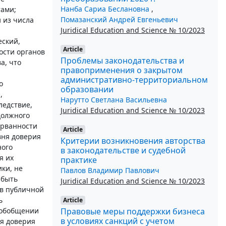
Нанба Сариа Беслановна
,
тами;
Помазанский Андрей Евгеньевич
 из числа
Juridical Education and Science № 10/2023
ский,
Article
ости органов
Проблемы законодательства и
а, что
правоприменения о закрытом
административно-территориальном
о
образовании
,
Нарутто Светлана Васильевна
ледствие,
Juridical Education and Science № 10/2023
должного
орванности
Article
вня доверия
Критерии возникновения авторства
ного
в законодательстве и судебной
я их
практике
ки, не
Павлов Владимир Павлович
 быть
Juridical Education and Science № 10/2023
ов публичной
ь
Article
Правовые меры поддержки бизнеса
 обобщении
в условиях санкций с учетом
ня доверия