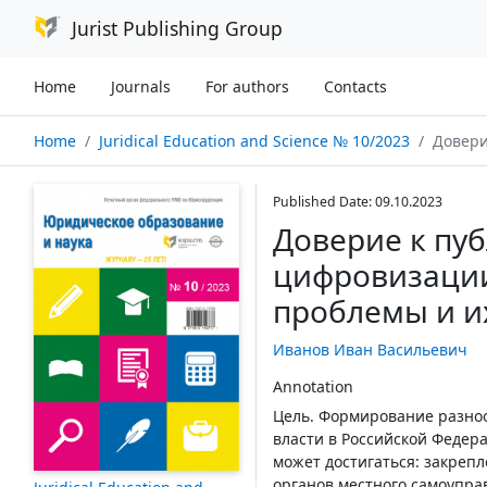
Jurist Publishing Group
Home
Journals
For authors
Contacts
Home
Juridical Education and Science № 10/2023
Доверие к пу
Published Date: 09.10.2023
Доверие к пуб
цифровизаци
проблемы и и
Иванов Иван Васильевич
Annotation
Цель. Формирование разноо
власти в Российской Федер
может достигаться: закреп
органов местного самоупра