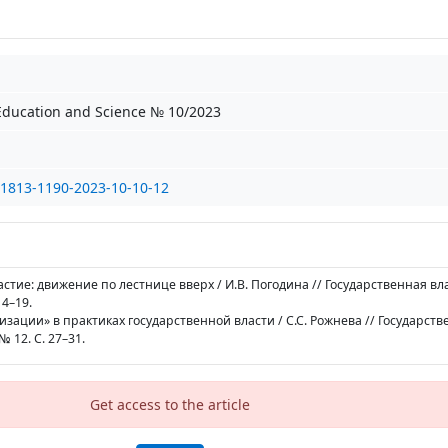
 Education and Science № 10/2023
/1813-1190-2023-10-10-12
астие: движение по лестнице вверх / И.В. Погодина // Государственная вл
14–19.
изации» в практиках государственной власти / С.С. Рожнева // Государств
 12. С. 27–31.
Get access to the article