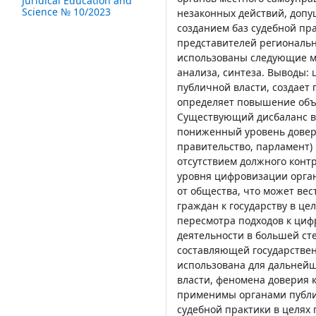
Juridical Education and
Science № 10/2023
незаконных действий, допу
созданием баз судебной пр
представителей региональн
использованы следующие м
анализа, синтеза. Выводы:
публичной власти, создает
определяет повышение объе
Существующий дисбаланс вы
пониженный уровень довери
правительство, парламент) 
отсутствием должного контр
уровня цифровизации орган
от общества, что может ве
граждан к государству в ц
пересмотра подходов к циф
деятельности в большей сте
составляющей государствен
использована для дальнейш
власти, феномена доверия к
применимы органами публич
судебной практики в целях