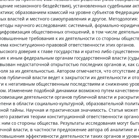
щение незаконного бездействия), установленных судебными ак
актики; образованием комиссий на уровне субъектов Федерации
ых властей и местного самоуправления и другое. Методология:
етоды научного исследования: системный, формально-юридиче
 цифровизация общественных отношений, в том числе деятельн
 повышенные требования к их деятельности со стороны обществ
ма конституционно-правовой ответственности этих органов.
сокого доверия к главе государства и кратно либо существенн
я к иным федеральным органам государственной власти (суды
вызван недостаточной открытостью последних органов и, как с
оля за их деятельностью. Автором отмечается, что отсутствие 
ов публичной власти ведет к закрытости их деятельности и от
сти к негативным общественным последствиям и снижению уро
елом. Изменение подобной динамики возможно путем качествен
ровизации деятельности органов публичной власти и раскрыти
пени в области социально-культурной, образовательной полити
ной тайны. Научная и практическая значимость. Статья может
его развития теории конституционной ответственности орган
 ним со стороны общества. Результаты исследования могут быт
ной власти, в частности предложение автора об аналитике и
 повышения эффективности деятельности таких органов и уров