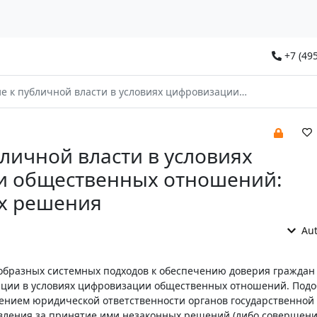
+7 (495
бличной власти в условиях цифровизации общественных отношений: проблемы и их решения
личной власти в условиях
и общественных отношений:
х решения
Aut
бразных системных подходов к обеспечению доверия граждан
ации в условиях цифровизации общественных отношений. Подо
лением юридической ответственности органов государственной 
вления за принятие ими незаконных решений (либо совершен