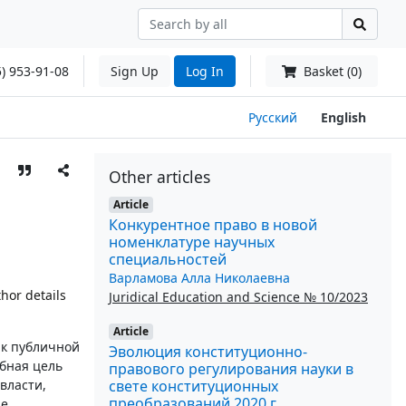
) 953-91-08
Sign Up
Log In
Basket (0)
Русский
English
Other articles
Article
Конкурентное право в новой
номенклатуре научных
специальностей
Варламова Алла Николаевна
hor details
Juridical Education and Science № 10/2023
Article
 к публичной
Эволюция конституционно-
бная цель
правового регулирования науки в
свете конституционных
власти,
преобразований 2020 г.
ие