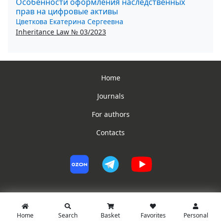
Особенности оформления наследственных
прав на цифровые активы
Цветкова Екатерина Сергеевна
Inheritance Law № 03/2023
Home
Journals
For authors
Contacts
Home
Search
Basket
Favorites
Personal
© PG Jurist