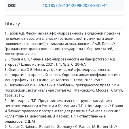
DOI
10.18572/0134-2398-2023-9-32-44
Library
1. Габов А.В. Фактическая аффилированность в судебной практике
по делам о несостоятельности (банкротстве): причины и цели
появления (основания), примеры использования / А.В. Габов //
Гражданское право социального государства : сборник статей,
посвященный 90-
2. Егоров А.В. Влияние аффилированности на банкротство / А.В.
Егоров // Цивилистика. 2021. Т. 1. № 2. С. 20–67.
3. Осипенко О.В. Институт фактической аффилированности:
корпоративно-правовой аспект. Корпоративная конфликтология :
монография / О.В. Осипенко. Москва : Статут, 2022. 758 с.
4. Покровский И.А. Основные проблемы гражданского права / И.А.
Покровский ; вступительная статья А.Л. Маковского. Москва : Статут,
1998. 351 с.
5. Шишмарева Т.П. Предпринимательская группа как субъект
несостоятельности в России и Германии / Т.П. Шишмарева // Право
и бизнес: правовое пространство для развития бизнеса в России :
коллективная монография. В 4 томах. Т. 1 / ответственные
редакторы С.Д. М
6. Paulus C. National Report for Germany / C. Paulus, M. Berberich //