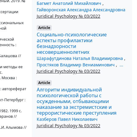
еный. 2019. №
Багмет Анатолий Михайлович
,
Гайворонская Александра Александровна
ссертации
Juridical Psychology № 03/2022
ессиональных
Article
бной
Социально-психологические
ической
аспекты профилактики
енность :
безнадзорности
несовершеннолетних
Балашова //
Шарафутдинова Наталья Владимировна
,
Простяков Владимир Вениаминович
,
...
 и методы ее
Juridical Psychology № 03/2022
с.
 Москва :
Article
Алгоритм индивидуальной
: автореферат
психологической работы с
кт-Петербург :
осужденными, отбывающими
наказание за экстремистские и
982. 1999 с.
террористические преступления
аранов //
Казберов Павел Николаевич
Juridical Psychology № 03/2022
.И. Алымова //