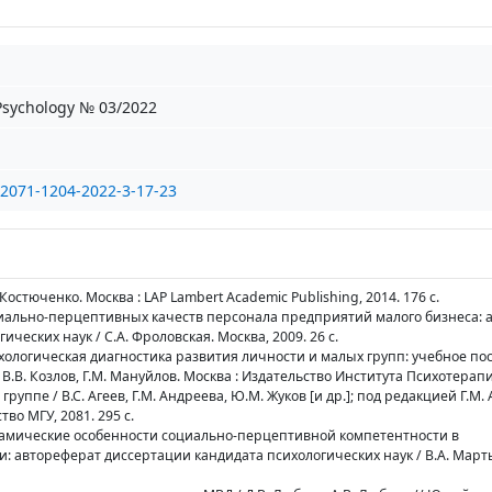
 Psychology № 03/2022
/2071-1204-2022-3-17-23
Костюченко. Москва : LAP Lambert Academic Publishing, 2014. 176 с.
оциально-перцептивных качеств персонала предприятий малого бизнеса: 
ческих наук / С.А. Фроловская. Москва, 2009. 26 с.
хологическая диагностика развития личности и малых групп: учебное по
 В.В. Козлов, Г.М. Мануйлов. Москва : Издательство Института Психотерапии
руппе / В.С. Агеев, Г.М. Андреева, Ю.М. Жуков [и др.]; под редакцией Г.М.
тво МГУ, 2081. 295 c.
намические особенности социально-перцептивной компетентности в
: автореферат диссертации кандидата психологических наук / В.А. Март