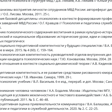
льности психолога в структуре МВД / Д.В. Любаев, А.В. Любаев // Юный уч
еханизмы восприятия личности сотрудников МВД России: автореферат ди
 О.Е. Лисова. Москва, 2011. 25 с.
чения базовой дисциплины «психология» в контексте формирования проф
заведений МВД России / О.Г. Кравцов // Психология и педагогика служе
.
манию психологического содержания воспитания в рамках культурно-истор
Ушинский и национальное образование: исторические уроки, идеи и соврем
х педагогическ
социально-перцептивной компетентности у будущих специалистов / В.А. 
 мире. 2015. № 4 (60). С. 159–164.
-психологическая компетентность руководителей отделов внутренних дел
ии кандидата психологических наук / Т.Ю. Коновалова. Москва, 2004. 28 
 отношения в контексте социально-динамической теории / А.В. Кидинов.
рцептивная компетентность и ее развитие средствами рисованного юмора
ческих наук / Т.В. Иванова. Самара, 1999. 29 с.
ихология: учебник / В.Л. Васильев. 6-е изд., перераб. и доп. Москва ; Сан
онимание человека человеком / А.А. Бодалев. Москва : Издательство МГУ, 1
рцепция в условиях межличностного и текстового взаимодействия / А.Б. Б
убликаций. 2011. № 3. С. 46–48.
рцептивная оценка привлекательности коммуникатора / В.А. Балашова, А
и и педагогики в служебной деятельности. 2020. № 2. С. 22–25.