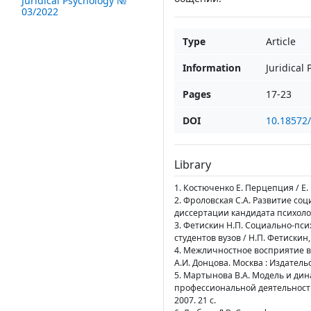
Juridical Psychology №
03/2022
Type
Article
Information
Juridical
Pages
17-23
DOI
10.18572
Library
1. Костюченко Е. Перцепция / Е. 
2. Фроловская С.А. Развитие с
диссертации кандидата психологи
3. Фетискин Н.П. Социально-пси
студентов вузов / Н.П. Фетискин,
4. Межличностное восприятие в г
А.И. Донцова. Москва : Издательс
5. Мартынова В.А. Модель и ди
профессиональной деятельности
2007. 21 с.