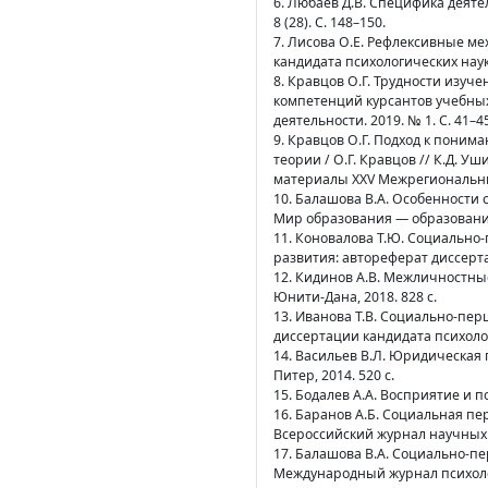
6. Любаев Д.В. Специфика деяте
8 (28). С. 148–150.
7. Лисова О.Е. Рефлексивные м
кандидата психологических наук /
8. Кравцов О.Г. Трудности изу
компетенций курсантов учебных 
деятельности. 2019. № 1. С. 41–45
9. Кравцов О.Г. Подход к пони
теории / О.Г. Кравцов // К.Д. 
материалы XXV Межрегиональны
10. Балашова В.А. Особенности 
Мир образования — образование в
11. Коновалова Т.Ю. Социально
развития: автореферат диссертац
12. Кидинов А.В. Межличностные
Юнити-Дана, 2018. 828 c.
13. Иванова Т.В. Социально-пе
диссертации кандидата психологи
14. Васильев В.Л. Юридическая пс
Питер, 2014. 520 с.
15. Бодалев А.А. Восприятие и п
16. Баранов А.Б. Социальная пе
Всероссийский журнал научных п
17. Балашова В.А. Социально-пе
Международный журнал психологи