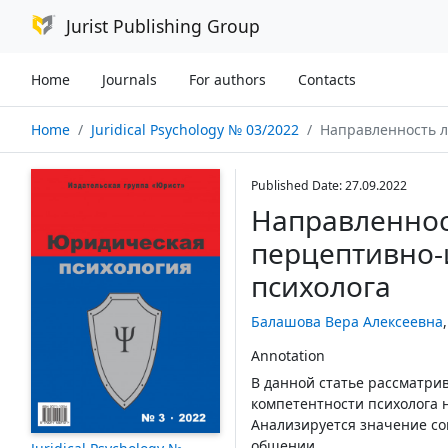
Jurist Publishing Group
Home
Journals
For authors
Contacts
Home
Juridical Psychology № 03/2022
Направленность личности как усл
Published Date: 27.09.2022
Направленнос
перцептивно-
психолога
Балашова Вера Алексеевна
Annotation
В данной статье рассматри
компетентности психолога 
Анализируется значение со
общении.