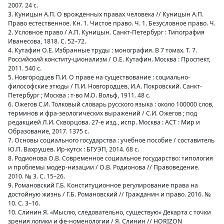
2007. 24 с.
3. Куницын А.П. О врожденных правах человека // Куницын А.П.
Право естественное. Кн. 1. Чистое право. Ч. 1. Безусловное право. Ч.
2. Условное право / А.П. Куницын. Санкт-Петербург : Типография
Иванесова, 1818. С. 52–72.
4. Кутафин О.Е. Избранные труды : монография. В 7 томах. Т. 7.
Российский конститу-ционализм / О.Е. Кутафин. Москва : Проспект,
2011. 540 с.
5. Новгородцев П.И. О праве на существование : социально-
философские этюды / П.И. Новгородцев, И.А. Покровский. Санкт-
Петербург ; Москва : т-во М.О. Вольф, 1911. 48 с.
6. Ожегов С.И. Толковый словарь русского языка : около 100000 слов,
терминов и фра-зеологических выражений / С.И. Ожегов ; под
редакцией Л.И. Скворцова. 27-е изд., испр. Москва : АСТ : Мир и
Образование, 2017. 1375 с.
7. Основы социального государства : учебное пособие / составитель
Ю.П. Вахрушев. Ир-кутск : БГУЭП, 2014. 68 с.
8. Родионова О.В. Современное социальное государство: типология
и проблемы модер-низации / О.В. Родионова // Правоведение.
2010. № 3. С. 15–26.
9. Романовский Г.Б. Конституционное регулирование права на
достойную жизнь / Г.Б. Романовский // Гражданин и право. 2016. №
10. С. 3–16.
10. Слинин Я. «Мыслю, следовательно, существую» Декарта с точки
зрения логики и фе-номенологии / Я. Слинин // HORIZON