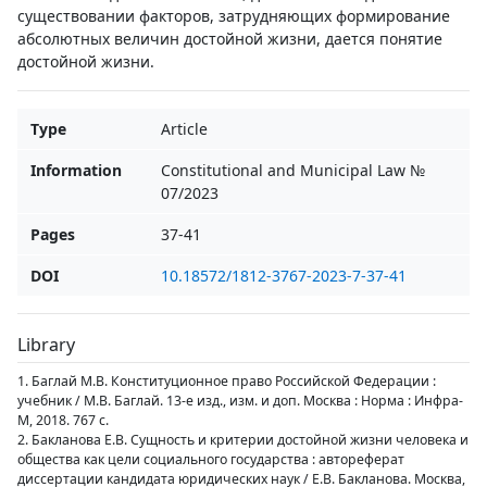
существовании факторов, затрудняющих формирование
абсолютных величин достойной жизни, дается понятие
достойной жизни.
Type
Article
Information
Constitutional and Municipal Law №
07/2023
Pages
37-41
DOI
10.18572/1812-3767-2023-7-37-41
Library
1. Баглай М.В. Конституционное право Российской Федерации :
учебник / М.В. Баглай. 13-е изд., изм. и доп. Москва : Норма : Инфра-
М, 2018. 767 с.
2. Бакланова Е.В. Сущность и критерии достойной жизни человека и
общества как цели социального государства : автореферат
диссертации кандидата юридических наук / Е.В. Бакланова. Москва,