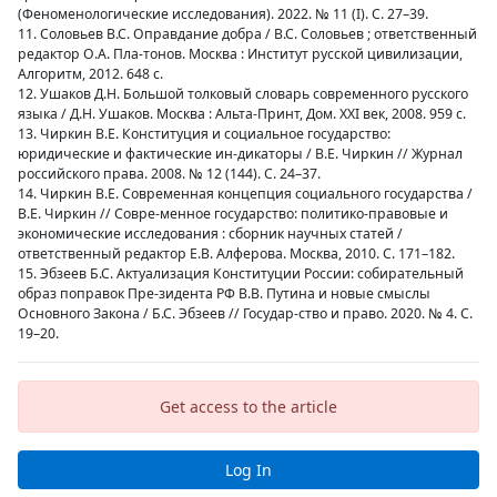
(Феноменологические исследования). 2022. № 11 (I). С. 27–39.
11. Соловьев В.С. Оправдание добра / В.С. Соловьев ; ответственный
редактор О.А. Пла-тонов. Москва : Институт русской цивилизации,
Алгоритм, 2012. 648 с.
12. Ушаков Д.Н. Большой толковый словарь современного русского
языка / Д.Н. Ушаков. Москва : Альта-Принт, Дом. XXI век, 2008. 959 с.
13. Чиркин В.Е. Конституция и социальное государство:
юридические и фактические ин-дикаторы / В.Е. Чиркин // Журнал
российского права. 2008. № 12 (144). С. 24–37.
14. Чиркин В.Е. Современная концепция социального государства /
В.Е. Чиркин // Совре-менное государство: политико-правовые и
экономические исследования : сборник научных статей /
ответственный редактор Е.В. Алферова. Москва, 2010. С. 171–182.
15. Эбзеев Б.С. Актуализация Конституции России: собирательный
образ поправок Пре-зидента РФ В.В. Путина и новые смыслы
Основного Закона / Б.С. Эбзеев // Государ-ство и право. 2020. № 4. С.
19–20.
Get access to the article
Log In