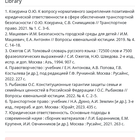
Library
1. Кокурина О.Ю. К вопросу нормативного закрепления позитивной
юридической ответственности в сфере обеспечения транспортной
безопасности / О.Ю. Кокурина, С.В. Снимщиков // Транспортное
право. 2021. № 1. С. 3–6.
2. Мацкевич И.М. Безопасность городской среды для детей / И.М.
Мацкевич, Е.А. Антонян // Вопросы ювенальной юстиции. 2019. № 4.
С. 14–18.
3. Ожегов С.И. Толковый словарь русского языка : 72500 слов и 7500
фразеологических выражений / С.И. Ожегов, Н.Ю. Шведова. 2-е изд.,
испр. и доп. Москва : Азъ, 1994. 907 с.
4. Правотворчество : учебник / Е.Н. Антонова, А.В. Попова, Г.В.
Костылева [и др.], под редакцией Г.Ф. Ручкиной. Москва : Русайнс,
2022. 227 с.
5. Рыбакова О.С. Конституционные гарантии защиты семьи и
семейных ценностей в Российской Федерации / О.С. Рыбакова //
Вопросы ювенальной юстиции. 2022. № 4. С. 2–5.
6. Транспортное право : учебник / Н.А. Духно, А.И. Землин [и др.]. 3-е
изд., перераб. и доп. Москва : Юрайт, 2023. 435 с.
7. Юридическая ответственность. Основные подходы в
современной науке : сборник материалов / Л.И. Баранников, Е.М.
Крупеня, И.И. Овчинников [и др.]. Москва : Русайнс, 2021. 263 с.