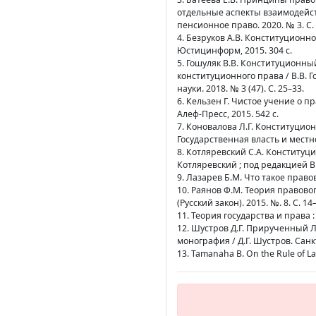
отдельные аспекты взаимодействи
пенсионное право. 2020. № 3. С. 
4. Безруков А.В. Конституционное
Юстицинформ, 2015. 304 с.
5. Гошуляк В.В. Конституционны
конституционного права / В.В.
науки. 2018. № 3 (47). С. 25–33.
6. Кельзен Г. Чистое учение о пра
Алеф-Пресс, 2015. 542 с.
7. Коновалова Л.Г. Конституцион
Государственная власть и местно
8. Котляревский С.А. Конституц
Котляревский ; под редакцией В.
9. Лазарев Б.М. Что такое правов
10. Раянов Ф.М. Теория правовог
(Русский закон). 2015. №. 8. С. 14
11. Теория государства и права :
12. Шустров Д.Г. Прирученный Л
монография / Д.Г. Шустров. Санкт
13. Tamanaha B. On the Rule of Law