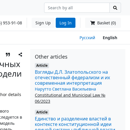
) 953-91-08
Sign Up
Log In
Basket (0)
Русский
English
Other articles
ичных
Article
одели
Взгляды Д.Л. Златопольского на
отечественный федерализм и их
современная интерпретация
Нарутто Светлана Васильевна
hor details
Constitutional and Municipal Law №
06/2023
вого
Article
ледуется в
Единство и разделение властей в
 модель
контексте конституционной идеи
единой системы публичной власти
модель