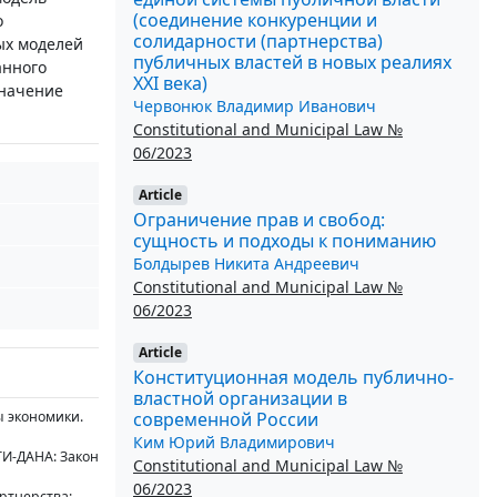
(соединение конкуренции и
о
солидарности (партнерства)
ых моделей
публичных властей в новых реалиях
анного
ХХI века)
значение
Червонюк Владимир Иванович
Constitutional and Municipal Law №
06/2023
Article
Ограничение прав и свобод:
сущность и подходы к пониманию
Болдырев Никита Андреевич
Constitutional and Municipal Law №
06/2023
Article
Конституционная модель публично-
властной организации в
современной России
ы экономики.
Ким Юрий Владимирович
ТИ-ДАНА: Закон
Constitutional and Municipal Law №
06/2023
артнерства: