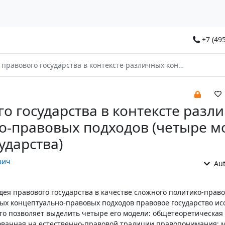
+7 (495
вого государства в контексте различных концептуально-правовых подходов (четыре модели правового государства)
о государства в контексте разл
о-правовых подходов (четыре м
ударства)
вич
Aut
дея правового государства в качестве сложного политико-право
ых концептуально-правовых подходов правовое государство исс
что позволяет выделить четыре его модели: общетеоретическая
нованная на естественно-правовой традиции правопонимания; 