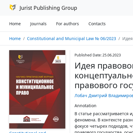
Jurist Publishing Group
Home
Journals
For authors
Contacts
Home
Constitutional and Municipal Law № 06/2023
Идея право
Published Date: 25.06.2023
Идея правовог
концептуальн
правового гос
Лобач Дмитрий Владимиро
Annotation
В статье рассматривается и
феномена. В контексте разн
фокусе четырех подходов, 
правового государства, ос