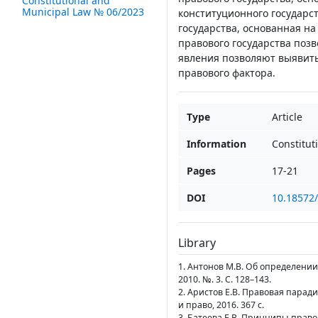
Constitutional and
Municipal Law № 06/2023
конституционного государст
государства, основанная н
правового государства позв
явления позволяют выявить
правового фактора.
Type
Article
Information
Constitut
Pages
17-21
DOI
10.18572
Library
1. Антонов М.В. Об определении
2010. №. 3. С. 128–143.
2. Аристов Е.В. Правовая парад
и право, 2016. 367 с.
3. Батеева Е.В. Принципы право