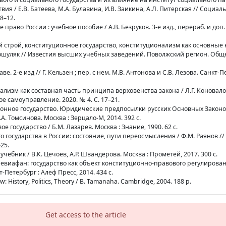
я / Е.В. Батеева, М.А. Булавина, И.В. Заикина, А.Л. Питерская // Социал
8–12.
 право России : учебное пособие / А.В. Безруков. 3-е изд., перераб. и доп.
й строй, конституционное государство, конституционализм как основные 
 Гошуляк // Известия высших учебных заведений. Поволжский регион. Об
ве. 2-е изд // Г. Кельзен ; пер. с нем. М.В. Антонова и С.В. Лезова. Санкт-П
ализм как составная часть принципа верховенства закона / Л.Г. Коновало
е самоуправление. 2020. № 4. С. 17–21.
ионное государство. Юридические предпосылки русских Основных Законов
А. Томсинова. Москва : Зерцало-М, 2014. 392 с.
ое государство / Б.М. Лазарев. Москва : Знание, 1990. 62 с.
о государства в России: состояние, пути переосмысления / Ф.М. Раянов // 
–25.
 учебник / В.К. Цечоев, А.Р. Швандерова. Москва : Прометей, 2017. 300 с.
евиафан: государство как объект конституционно-правового регулирован
-Петербург : Алеф Пресс, 2014. 434 с.
: History, Politics, Theory / B. Tamanaha. Cambridge, 2004. 188 p.
Get access to the article