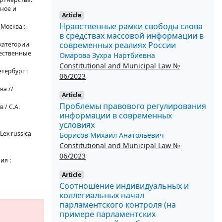
ьное и
Article
Нравственные рамки свободы слова
 Москва :
в средствах массовой информации в
современных реалиях России
категории
щественные
Омарова Зухра Нартбиевна
Constitutional and Municipal Law №
етербург :
06/2023
ва //
Article
Проблемы правового регулирования
 / С.А.
информации в современных
условиях
Lex russica
Борисов Михаил Анатольевич
Constitutional and Municipal Law №
06/2023
ия :
Article
Соотношение индивидуальных и
коллегиальных начал
парламентского контроля (на
примере парламентских