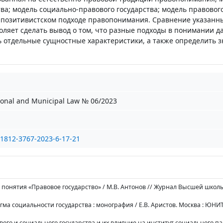
ва; модель социально-правового государства; модель правовог
а позитивистском подходе правопонимания. Сравнение указанн
оляет сделать вывод о том, что разные подходы в понимании д
 отдельные сущностные характеристики, а также определить 
ional and Municipal Law № 06/2023
/1812-3767-2023-6-17-21
 понятия «Правовое государство» / М.В. Антонов // Журнал Высшей школ
игма социальности государства : монография / Е.В. Аристов. Москва : ЮНИ
вого и социального государства и их влияние на институт социального п