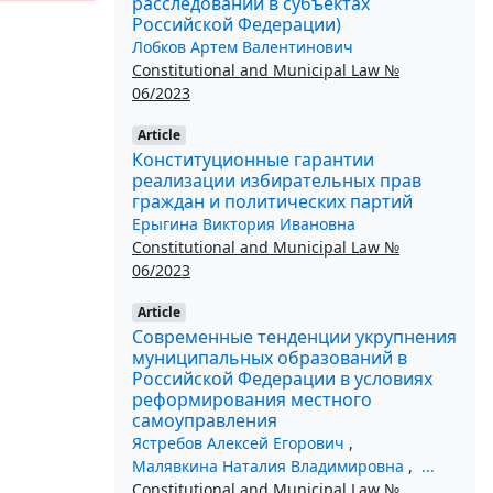
расследований в субъектах
Российской Федерации)
Лобков Артем Валентинович
Constitutional and Municipal Law №
06/2023
Article
Конституционные гарантии
реализации избирательных прав
граждан и политических партий
Ерыгина Виктория Ивановна
Constitutional and Municipal Law №
06/2023
Article
Современные тенденции укрупнения
муниципальных образований в
Российской Федерации в условиях
реформирования местного
самоуправления
Ястребов Алексей Егорович
,
Малявкина Наталия Владимировна
,
...
Constitutional and Municipal Law №